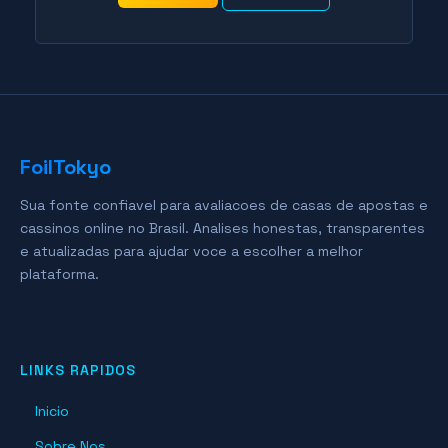
FoilTokyo
Sua fonte confiavel para avaliacoes de casas de apostas e
cassinos online no Brasil. Analises honestas, transparentes
e atualizadas para ajudar voce a escolher a melhor
plataforma.
LINKS RAPIDOS
Inicio
Sobre Nos