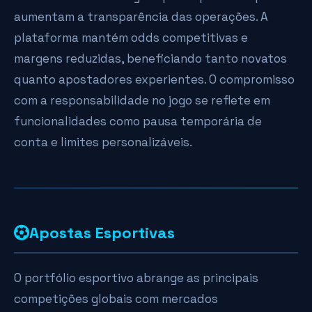
aumentam a transparência das operações. A
plataforma mantém odds competitivas e
margens reduzidas, beneficiando tanto novatos
quanto apostadores experientes. O compromisso
com a responsabilidade no jogo se reflete em
funcionalidades como pausa temporária de
conta e limites personalizáveis.
Apostas Esportivas
O portfólio esportivo abrange as principais
competições globais com mercados