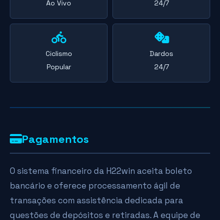
Ao Vivo
24/7
Ciclismo
Dardos
Popular
24/7
Pagamentos
O sistema financeiro da H22win aceita boleto
bancário e oferece processamento ágil de
transações com assistência dedicada para
questões de depósitos e retiradas. A equipe de