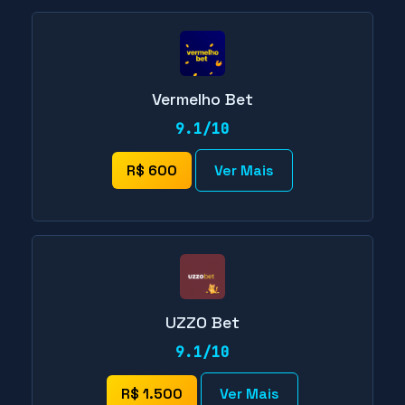
Vermelho Bet
9.1/10
R$ 600
Ver Mais
UZZO Bet
9.1/10
R$ 1.500
Ver Mais