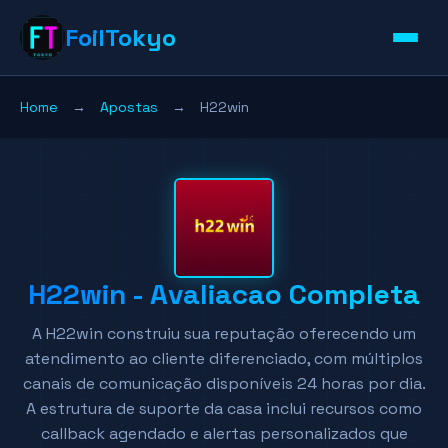
FoilTokyo
Home
→
Apostas
→
H22win
H22win - Avaliacao Completa
A H22win construiu sua reputação oferecendo um
atendimento ao cliente diferenciado, com múltiplos
canais de comunicação disponíveis 24 horas por dia.
A estrutura de suporte da casa inclui recursos como
callback agendado e alertas personalizados que