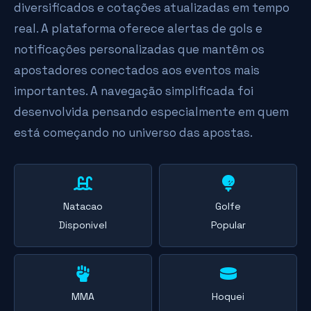
diversificados e cotações atualizadas em tempo
real. A plataforma oferece alertas de gols e
notificações personalizadas que mantêm os
apostadores conectados aos eventos mais
importantes. A navegação simplificada foi
desenvolvida pensando especialmente em quem
está começando no universo das apostas.
Natacao
Golfe
Disponivel
Popular
MMA
Hoquei