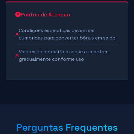
Pontos de Atencao
Condições específicas devem ser
cumpridas para converter bônus em saldo
Valores de depósito e saque aumentam
gradualmente conforme uso
Perguntas Frequentes