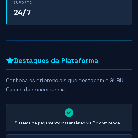
SUPORTE
24/7
Destaques da Plataforma
Conheca os diferenciais que destacam o GURU
Casino da concorrencia:
Sistema de pagamento instantâneo via Pix com proce...