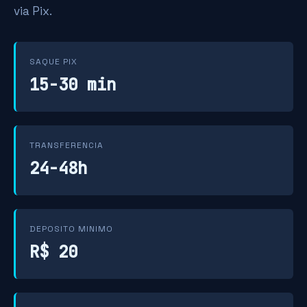
via Pix.
SAQUE PIX
15-30 min
TRANSFERENCIA
24-48h
DEPOSITO MINIMO
R$ 20