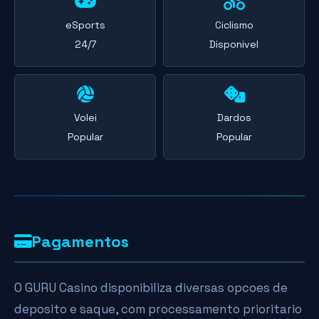
eSports
Ciclismo
24/7
Disponivel
Volei
Dardos
Popular
Popular
Pagamentos
O GURU Casino disponibiliza diversas opcoes de
deposito e saque, com processamento prioritario