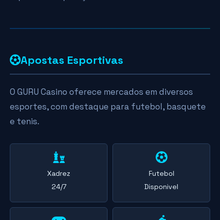
Apostas Esportivas
O GURU Casino oferece mercados em diversos
esportes, com destaque para futebol, basquete
e tenis.
Xadrez
Futebol
24/7
Disponivel