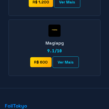
R$ 1.200
Ver Mais
Magiapg
9.1/10
R$ 600
Ver Mais
FoilTokyo