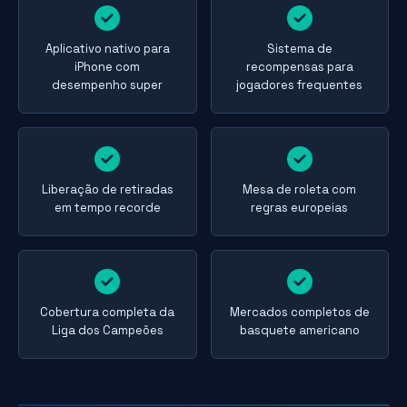
Aplicativo nativo para
Sistema de
iPhone com
recompensas para
desempenho super
jogadores frequentes
Liberação de retiradas
Mesa de roleta com
em tempo recorde
regras europeias
Cobertura completa da
Mercados completos de
Liga dos Campeões
basquete americano