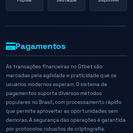
Popular
Destaque
Disponivel
Pagamentos
As transações financeiras no Gtbet são
marcadas pela agilidade e praticidade que os
usuários modernos esperam. O sistema de
pagamentos suporta diversos métodos
populares no Brasil, com processamento rápido
que permite aproveitar as oportunidades sem
demoras. A segurança das operações é garantida
por protocolos robustos de criptografia.