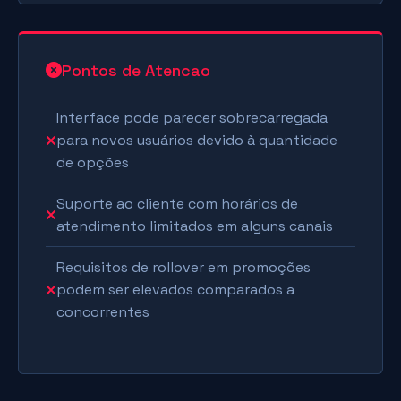
Pontos de Atencao
Interface pode parecer sobrecarregada
para novos usuários devido à quantidade
de opções
Suporte ao cliente com horários de
atendimento limitados em alguns canais
Requisitos de rollover em promoções
podem ser elevados comparados a
concorrentes