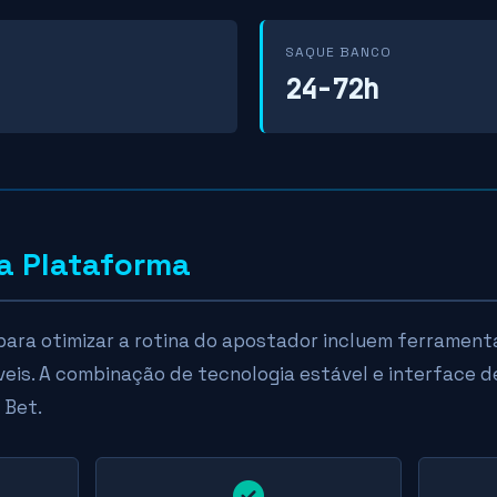
SAQUE BANCO
24-72h
a Plataforma
para otimizar a rotina do apostador incluem ferrame
veis. A combinação de tecnologia estável e interface 
 Bet.