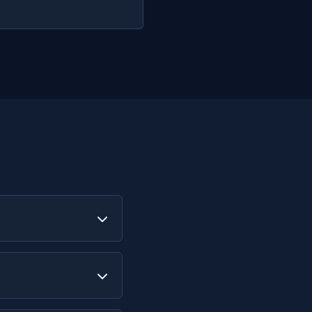
 reduzidos.
 em tempo real.