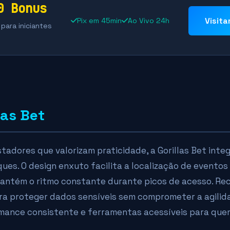
0 Bonus
Visita
Pix em 45min
Ao Vivo 24h
para iniciantes
las Bet
tadores que valorizam praticidade, a Gorillas Bet inte
ques. O design enxuto facilita a localização de evento
mantém o ritmo constante durante picos de acesso. Re
a proteger dados sensíveis sem comprometer a agilida
mance consistente e ferramentas acessíveis para quem