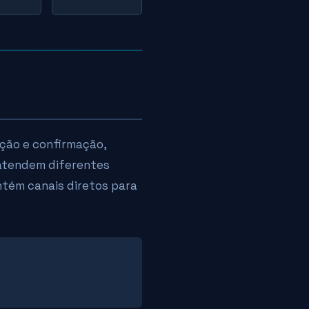
ação e confirmação,
 atendem diferentes
ntém canais diretos para