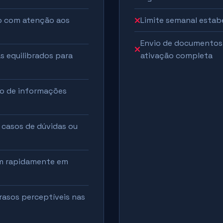
do com atenção aos
Limite semanal estabe
Envio de documentos 
s equilibrados para
ativação completa
so de informações
 casos de dúvidas ou
am rapidamente em
asos perceptíveis nas