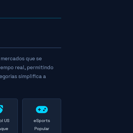
m mercados que se
empo real, permitindo
gorias simplifica a
ol US
eSports
aque
Popular