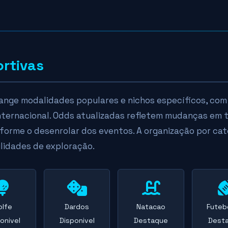
rtivas
range modalidades populares e nichos específicos, co
nternacional. Odds atualizadas refletem mudanças em t
forme o desenrolar dos eventos. A organização por cate
ilidades de exploração.
olfe
Dardos
Natacao
Futeb
onivel
Disponivel
Destaque
Dest