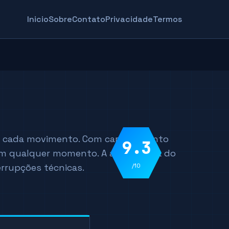
Inicio
Sobre
Contato
Privacidade
Termos
 de cada movimento. Com carregamento
9.3
s em qualquer momento. A arquitetura do
errupções técnicas.
/10