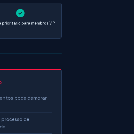
 prioritário para membros VIP
o
mentos pode demorar
 processo de
ade