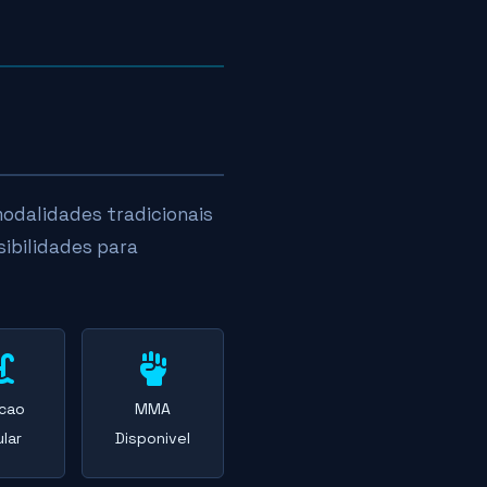
odalidades tradicionais
ibilidades para
cao
MMA
lar
Disponivel