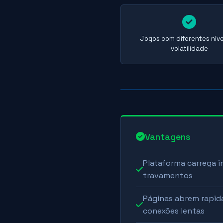
Jogos com diferentes níve
volatilidade
Vantagens
Plataforma carrega 
travamentos
Páginas abrem rapi
conexões lentas