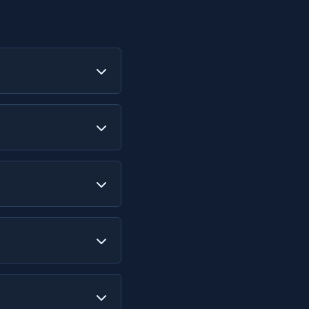
ampeonatos
entações brasileiras
m único bilhete,
do site, incluindo