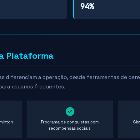
94%
a Plataforma
vas diferenciam a operação, desde ferramentas de ger
para usuários frequentes.
minton
Programa de conquistas com
Sis
recompensas sociais