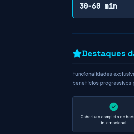
30-60 min
Destaques d
Funcionalidades exclusi
benefícios progressivos 
Cobertura completa de bad
internacional