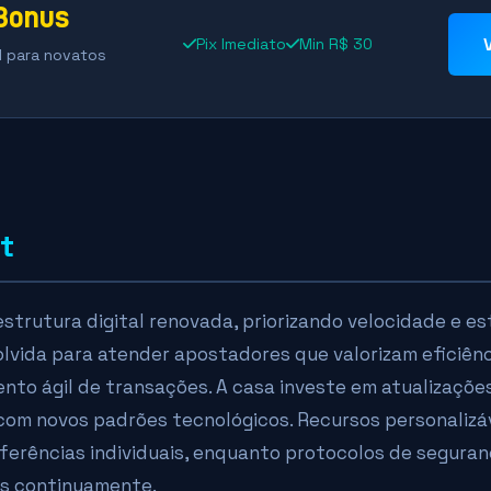
Bonus
Pix Imediato
Min R$ 30
l para novatos
t
strutura digital renovada, priorizando velocidade e e
lvida para atender apostadores que valorizam eficiênc
nto ágil de transações. A casa investe em atualizaçõ
com novos padrões tecnológicos. Recursos personalizáv
erências individuais, enquanto protocolos de segura
s continuamente.