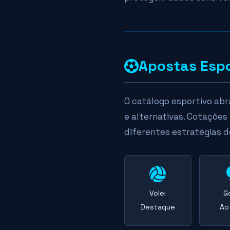
Apostas Espo
O catálogo esportivo ab
e alternativas. Cotações
diferentes estratégias d
Volei
G
Destaque
Ao