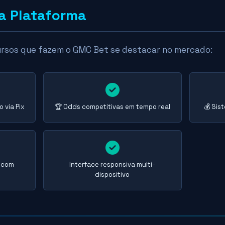
a Plataforma
cursos que fazem o GMC Bet se destacar no mercado:
 via Pix
🏆 Odds competitivas em tempo real
💰 Sis
l com
Interface responsiva multi-
dispositivo