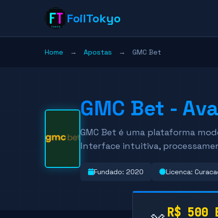
FoilTokyo
Home
→
Apostas
→
GMC Bet
GMC Bet - Av
GMC Bet é uma plataforma moder
Interface intuitiva, processamen
Fundado: 2020
Licenca: Curac
R$ 500 