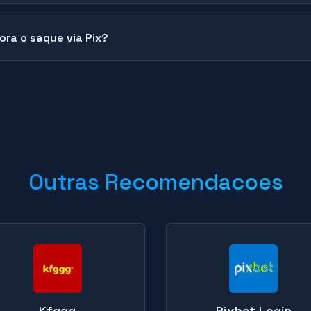
 licença Curacao eGaming e utiliza criptografia SSL de 25
rma implementa protocolos de segurança bancária e passa 
ra o saque via Pix?
midade, garantindo ambiente seguro e confiável para trans
ão processados de forma instantânea, geralmente em até 15
agamento, o prazo varia entre 24 a 72 horas úteis. Todos
segurança padrão antes da liberação.
Outras Recomendacoes
Kfggg
Pixbet Login