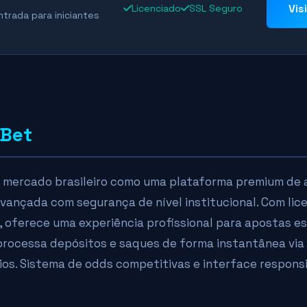
Vis
Licenciado
SSL Seguro
trada para iniciantes
 Bet
 mercado brasileiro como uma plataforma premium de a
ançada com segurança de nível institucional. Com lic
, oferece uma experiência profissional para apostas es
processa depósitos e saques de forma instantânea via P
ios. Sistema de odds competitivas e interface respon