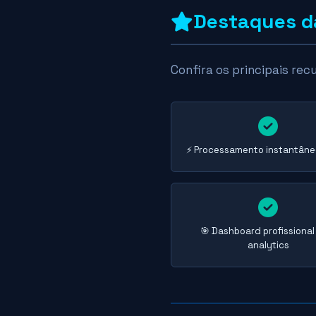
Destaques d
Confira os principais re
⚡ Processamento instantâneo
🎯 Dashboard profissiona
analytics