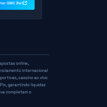
itar GMC Bet
postas online,
enciamento internacional
portivas, cassino ao vivo
ix, garantindo liquidez
siva completam o