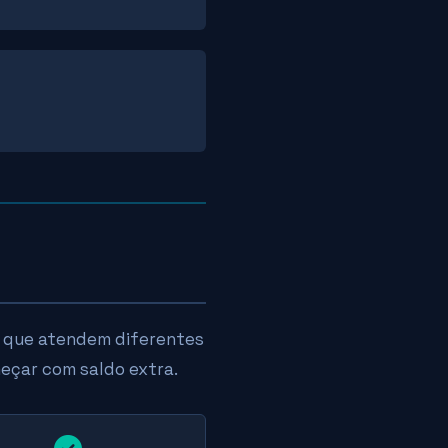
s que atendem diferentes
eçar com saldo extra.