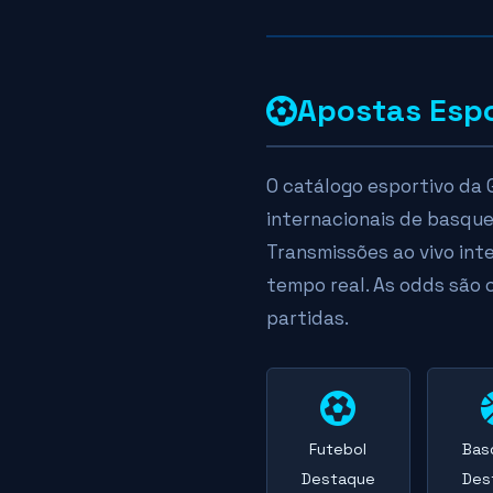
Apostas Espo
O catálogo esportivo da 
internacionais de basqu
Transmissões ao vivo in
tempo real. As odds são
partidas.
Futebol
Bas
Destaque
Des