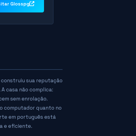
sitar Glosspg
 construiu sua reputação
 A casa não complica:
cem sem enrolação.
no computador quanto no
orte em português está
 e eficiente.