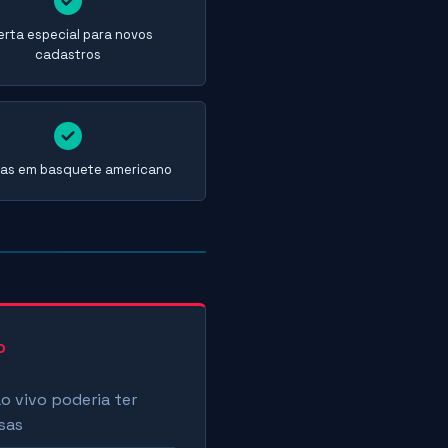
erta especial para novos
cadastros
as em basquete americano
o
o vivo poderia ter
sas