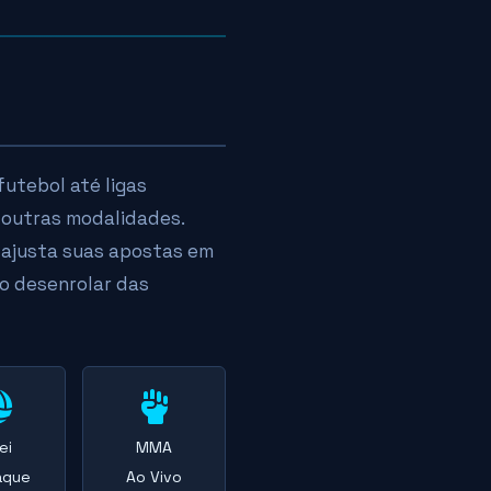
utebol até ligas
 outras modalidades.
 ajusta suas apostas em
o desenrolar das
ei
MMA
aque
Ao Vivo