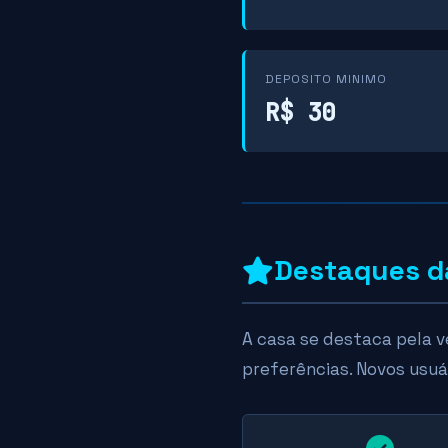
DEPOSITO MINIMO
R$ 30
Destaques d
A casa se destaca pela 
preferências. Novos usu