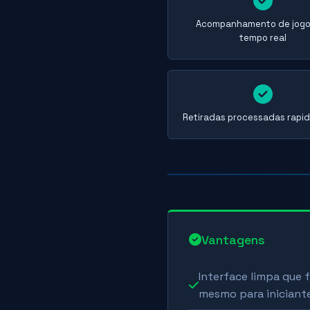
Acompanhamento de jogo
tempo real
Retiradas processadas rapi
Vantagens
Interface limpa que 
mesmo para iniciant