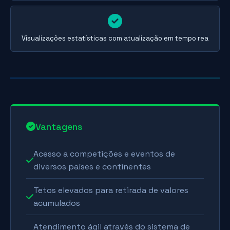
Visualizações estatísticas com atualização em tempo rea
Vantagens
Acesso a competições e eventos de
diversos países e continentes
Tetos elevados para retirada de valores
acumulados
Atendimento ágil através do sistema de