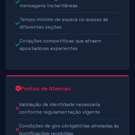
mensagens instantâneas
Tempo mínimo de espera no acesso às
diferentes seções
Cotações competitivas que atraem
apostadores experientes
Pontos de Atencao
Validação de identidade necessária
conforme regulamentação vigente
Condições de giro obrigatórias atreladas às
bonificações recebidas