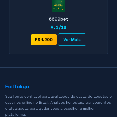
6699bet
9.1/10
R$ 1.200
Ver Mais
FoilTokyo
Sua fonte confiavel para avaliacoes de casas de apostas e
cassinos online no Brasil. Analises honestas, transparentes
e atualizadas para ajudar voce a escolher a melhor
plataforma.