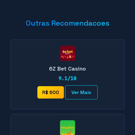
momentos da partida. Gráficos dinâmicos
mostram variações históricas para
acompanhamento.
Outras Recomendacoes
6Z Bet Casino
9.1/10
R$ 600
Ver Mais