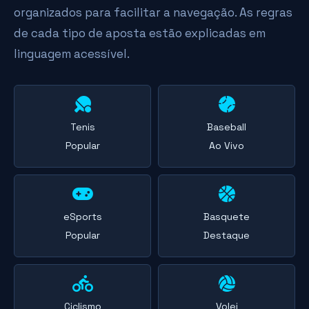
organizados para facilitar a navegação. As regras
de cada tipo de aposta estão explicadas em
linguagem acessível.
Tenis
Baseball
Popular
Ao Vivo
eSports
Basquete
Popular
Destaque
Ciclismo
Volei