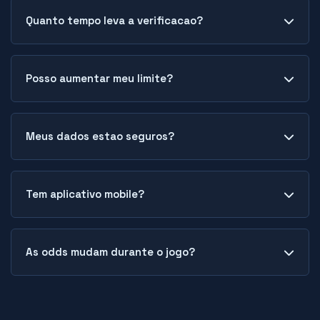
sul-americanas e campeonatos nacionais de
Quanto tempo leva a verificacao?
diversos continentes. A variedade inclui desde
divisões principais até competições secundárias.
O processo de confirmação de documentos
costuma ser concluído entre 24 a 48 horas após
Posso aumentar meu limite?
envio completo. Documentos legíveis e em
formato adequado aceleram a análise.
Clientes com histórico consistente podem
solicitar revisão dos limites através do suporte. A
Meus dados estao seguros?
avaliação considera atividade, tempo de
cadastro e cumprimento das políticas.
A plataforma utiliza criptografia padrão de
mercado para proteger informações pessoais e
Tem aplicativo mobile?
financeiras. Políticas de privacidade detalhadas
estão disponíveis na área institucional.
Disponibiliza APK para instalação em
dispositivos Android, permitindo acesso
As odds mudam durante o jogo?
completo às funcionalidades. A versão mobile
mantém todas as características da versão
As cotações são ajustadas conforme o
desktop.
desenvolvimento dos eventos, refletindo