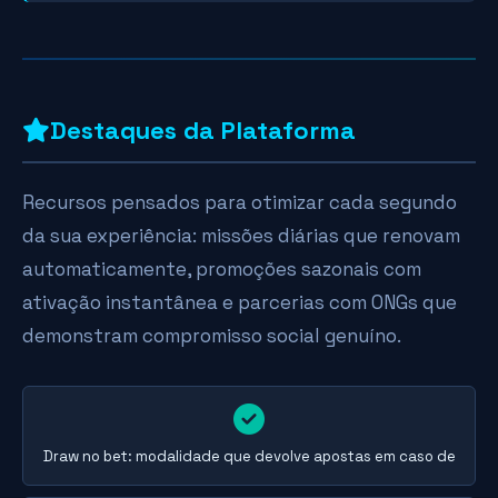
Destaques da Plataforma
Recursos pensados para otimizar cada segundo
da sua experiência: missões diárias que renovam
automaticamente, promoções sazonais com
ativação instantânea e parcerias com ONGs que
demonstram compromisso social genuíno.
Draw no bet: modalidade que devolve apostas em caso de