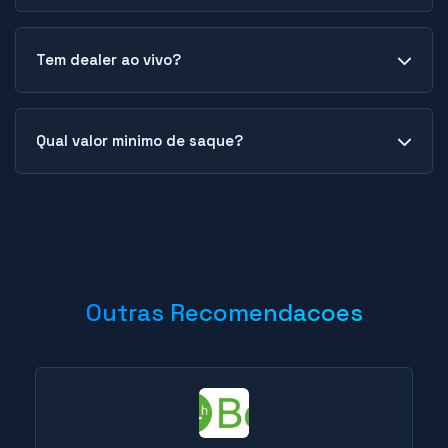
verificação documental.
O processo automatizado analisa documentos
em até 24 horas úteis na maioria dos casos.
Tem dealer ao vivo?
Envios com imagens nítidas e legíveis aceleram
significativamente a aprovação.
Sim, a seção de cassino disponibiliza mesas com
crupiês reais transmitidos em vídeo de alta
Qual valor minimo de saque?
definição para diversas modalidades clássicas.
O saque mínimo está definido em valores
acessíveis que permitem retiradas frequentes.
Verifique o montante exato na área de
transações financeiras da sua conta.
Outras Recomendacoes