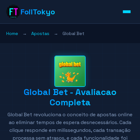
FoilTokyo
Home
→
Apostas
→
Global Bet
Global Bet - Avaliacao
Completa
Global Bet revoluciona o conceito de apostas online
ao eliminar tempos de espera desnecessários. Cada
clique responde em milissegundos, cada transação
processa sem atrasos, e cada funcionalidade foi