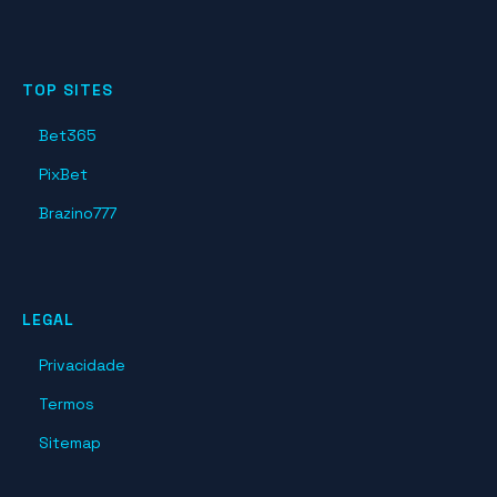
TOP SITES
Bet365
PixBet
Brazino777
LEGAL
Privacidade
Termos
Sitemap