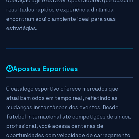
operação ágil e estável. Apostadores que buscam
resultados rápidos e experiência dinâmica
encontram aqui o ambiente ideal para suas
estratégias.
Apostas Esportivas
O catálogo esportivo oferece mercados que
atualizam odds em tempo real, refletindo as
mudanças instantâneas dos eventos. Desde
futebol internacional até competições de sinuca
profissional, você acessa centenas de
oportunidades com velocidade de carregamento