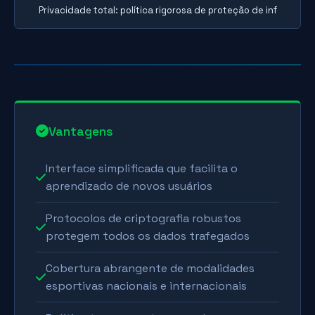
Privacidade total: política rigorosa de proteção de inf
Vantagens
Interface simplificada que facilita o
aprendizado de novos usuários
Protocolos de criptografia robustos
protegem todos os dados trafegados
Cobertura abrangente de modalidades
esportivas nacionais e internacionais