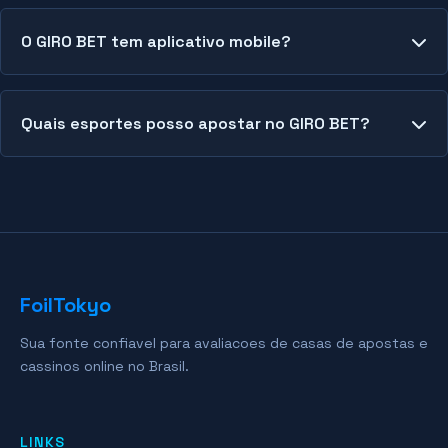
nas probabilidades atuais.
A casa aceita PIX como método principal, além de
transferências bancárias diretas e diversas carteiras
O GIRO BET tem aplicativo mobile?
digitais populares no mercado brasileiro.
Sim, há aplicativo nativo otimizado especialmente
para iOS com desempenho aprimorado, além de
Quais esportes posso apostar no GIRO BET?
versão mobile responsiva acessível por navegador
em qualquer smartphone.
O portfólio variado inclui futebol com cobertura
completa de campeonatos brasileiros, basquete,
tênis, vôlei, MMA, eSports e diversas outras
modalidades com mercados diferenciados.
FoilTokyo
Sua fonte confiavel para avaliacoes de casas de apostas e
cassinos online no Brasil.
LINKS