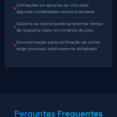
Limitações em apostas ao vivo para
algumas modalidades menos populares
Suporte ao cliente pode apresentar tempo
de resposta maior em horários de pico
Documentação para verificação de conta
exige processo relativamente detalhado
Perguntas Frequentes