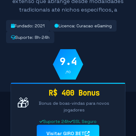
extenso que abrange desde modalidades
tradicionais até nichos específicos, a
Fundado: 2021
Licenca: Curacao eGaming
Suporte: 8h-24h
9.4
/10
R$ 400 Bonus
🎁
Bonus de boas-vindas para novos
jogadores
Suporte 24h
SSL Seguro
Visitar GIRO BET