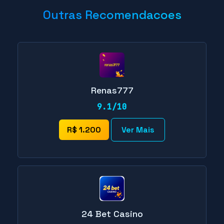
Outras Recomendacoes
Renas777
9.1/10
R$ 1.200
Ver Mais
24 Bet Casino