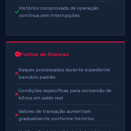
Histórico comprovado de operação
contínua sem interrupções
Pontos de Atencao
Saques processados durante expediente
bancário padrão
Condições específicas para conversão de
bônus em saldo real
Valores de transação aumentam
gradualmente conforme histórico