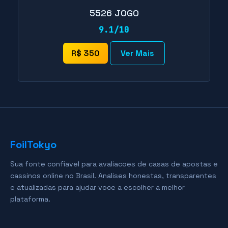
5526 JOGO
9.1/10
R$ 350
Ver Mais
FoilTokyo
Sua fonte confiavel para avaliacoes de casas de apostas e
cassinos online no Brasil. Analises honestas, transparentes
e atualizadas para ajudar voce a escolher a melhor
plataforma.