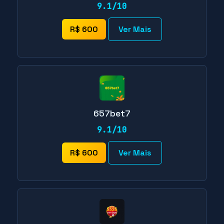
9.1/10
R$ 600
Ver Mais
657bet7
9.1/10
R$ 600
Ver Mais