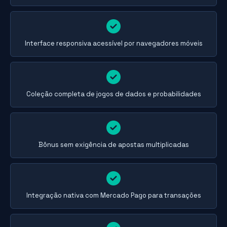
Interface responsiva acessível por navegadores móveis
Coleção completa de jogos de dados e probabilidades
Bônus sem exigência de apostas multiplicadas
Integração nativa com Mercado Pago para transações