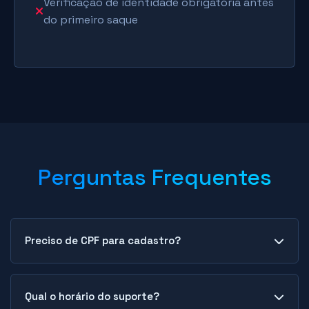
Verificação de identidade obrigatória antes
do primeiro saque
Perguntas Frequentes
Preciso de CPF para cadastro?
Sim, o CPF é obrigatório no registro inicial e deve
corresponder aos documentos enviados
Qual o horário do suporte?