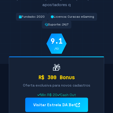
apostadores q
Fundado: 2020
Licenca: Curacao eGaming
Suporte: 24/7
9.1
/10
🎁
R$ 300 Bonus
Oferta exclusiva para novos cadastros
Min R$ 20
Cash Out
Visitar Estrela DA Bet