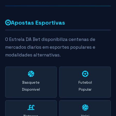
Apostas Esportivas
O Estrela DA Bet disponibiliza centenas de
mercados diarios em esportes populares e
modalidades alternativas.
Basquete
Futebol
Disponivel
Popular