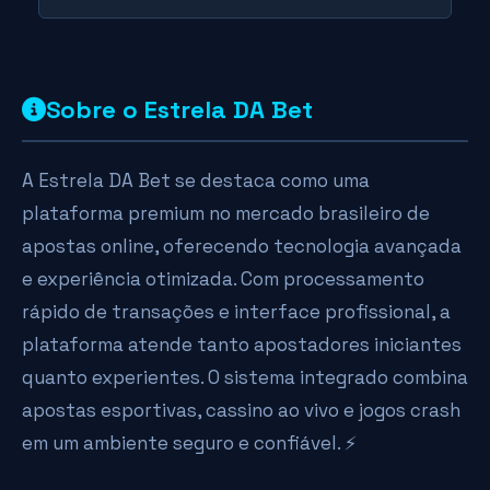
Sobre o Estrela DA Bet
A Estrela DA Bet se destaca como uma
plataforma premium no mercado brasileiro de
apostas online, oferecendo tecnologia avançada
e experiência otimizada. Com processamento
rápido de transações e interface profissional, a
plataforma atende tanto apostadores iniciantes
quanto experientes. O sistema integrado combina
apostas esportivas, cassino ao vivo e jogos crash
em um ambiente seguro e confiável. ⚡