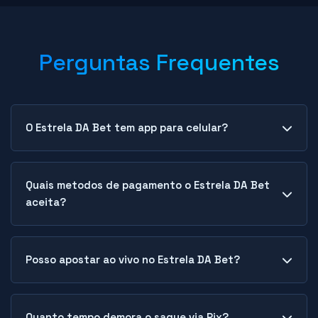
Perguntas Frequentes
O Estrela DA Bet tem app para celular?
Sim! O Estrela DA Bet oferece app otimizado
para Android e iOS, com todas as funcoes da
Quais metodos de pagamento o Estrela DA Bet
versao desktop.
aceita?
O Estrela DA Bet aceita Pix, cartoes de credito,
transferencia bancaria e carteiras digitais.
Posso apostar ao vivo no Estrela DA Bet?
Sim! O Estrela DA Bet oferece apostas ao vivo em
diversos esportes com odds atualizadas em
Quanto tempo demora o saque via Pix?