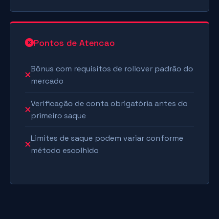
Pontos de Atencao
Bônus com requisitos de rollover padrão do
mercado
Verificação de conta obrigatória antes do
primeiro saque
Limites de saque podem variar conforme
método escolhido