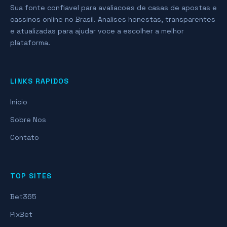
Sua fonte confiavel para avaliacoes de casas de apostas e
cassinos online no Brasil. Analises honestas, transparentes
e atualizadas para ajudar voce a escolher a melhor
plataforma.
LINKS RAPIDOS
Inicio
Sobre Nos
Contato
TOP SITES
Bet365
PixBet