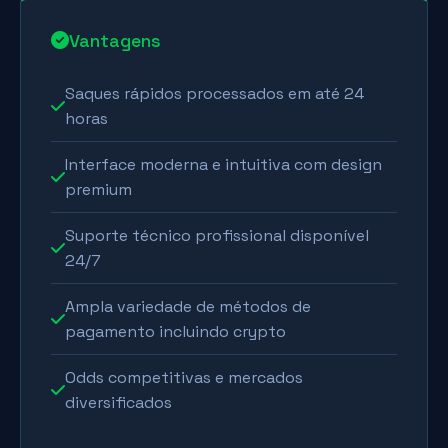
Vantagens
Saques rápidos processados em até 24
horas
Interface moderna e intuitiva com design
premium
Suporte técnico profissional disponível
24/7
Ampla variedade de métodos de
pagamento incluindo crypto
Odds competitivas e mercados
diversificados