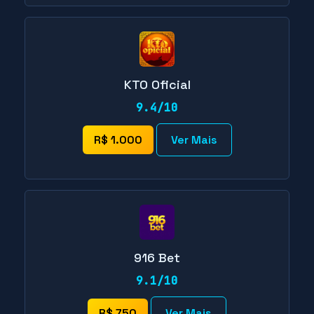
KTO Oficial
9.4/10
R$ 1.000
Ver Mais
916 Bet
9.1/10
R$ 750
Ver Mais