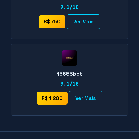
9.1/10
R$ 750
Ver Mais
15555bet
9.1/10
R$ 1.200
Ver Mais