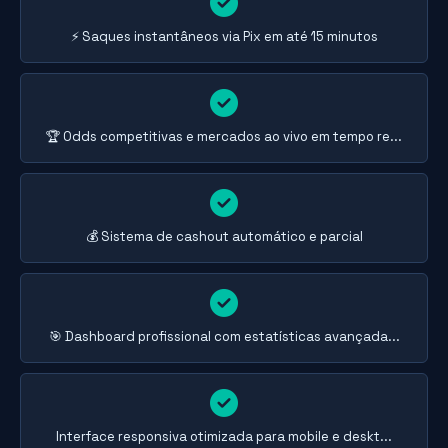
⚡ Saques instantâneos via Pix em até 15 minutos
🏆 Odds competitivas e mercados ao vivo em tempo re...
💰 Sistema de cashout automático e parcial
🎯 Dashboard profissional com estatísticas avançada...
Interface responsiva otimizada para mobile e deskt...