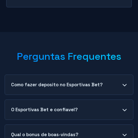
Perguntas Frequentes
Como fazer deposito no Esportivas Bet?
Depositar no Esportivas Bet e simples: acesse
sua conta, clique em Depositar, escolha Pix e siga
O Esportivas Bet e confiavel?
as instrucoes. Minimo de R$ 20.
A Esportivas Bet opera com licença Curacao
eGaming e utiliza criptografia SSL de 256 bits
Qual o bonus de boas-vindas?