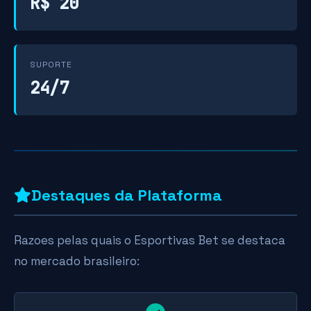
R$ 20
SUPORTE
24/7
Destaques da Plataforma
Razoes pelas quais o Esportivas Bet se destaca
no mercado brasileiro: