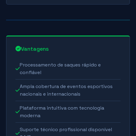
Vantagens
Processamento de saques rápido e
confiável
Ampla cobertura de eventos esportivos
nacionais e internacionais
Plataforma intuitiva com tecnologia
moderna
Suporte técnico profissional disponível