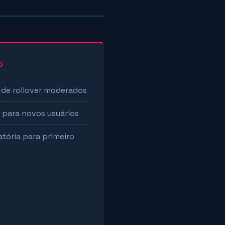
o
 de rollover moderados
o para novos usuários
ória para primeiro