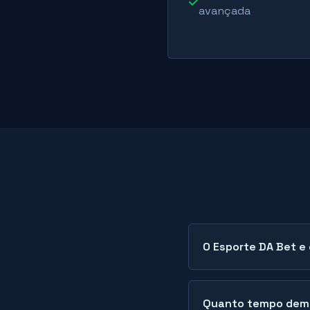
avançada
O Esporte DA Bet e
A Esporte DA Bet op
proteção de dados. 
Quanto tempo demo