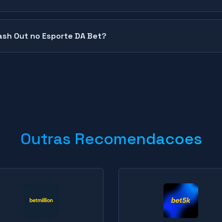
ínuo para garantir transações seguras e conformidade c
egurança.
são processados instantaneamente, com tempo médio de 15
étodos como transferência bancária podem levar de 1 a 3 d
sh Out no Esporte DA Bet?
er verificação de identidade conforme regulamentações d
encerrar sua aposta antes do fim do evento, garantindo l
Outras Recomendacoes