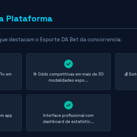
a Plataforma
 que destacam o Esporte DA Bet da concorrencia:
Pix em
🎯 Odds competitivas em mais de 30
💰 Sis
modalidades espo...
om app
Interface profissional com
dashboard de estatístic...