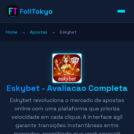
FoilTokyo
Home
→
Apostas
→
Eskybet
Eskybet - Avaliacao Completa
Eskybet revoluciona o mercado de apostas
online com uma plataforma que prioriza
velocidade em cada clique. A interface ágil
garante transições instantâneas entre
mercados, permitindo que você aproveit