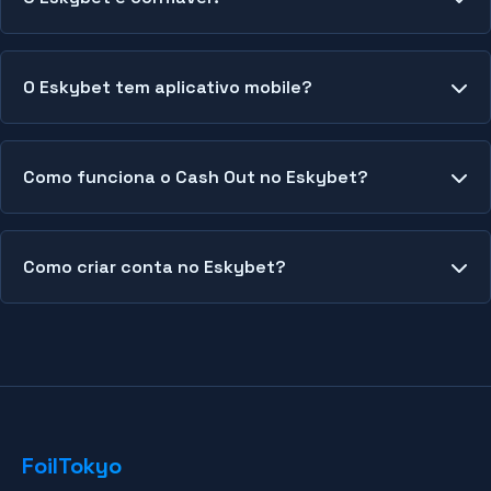
promocional atualizada.
sports e diversos esportes internacionais. Mercados
especiais como handicap asiático estão disponíveis
Sim, a Eskybet opera com licenciamento
para as principais ligas mundiais.
internacional e utiliza criptografia de dados
O Eskybet tem aplicativo mobile?
bancários para proteger informações dos usuários. A
casa mantém histórico positivo de pagamentos
Sim, existe aplicativo nativo otimizado para iOS
pontuais e transparência nas operações.
disponível para download, além de versão mobile
Como funciona o Cash Out no Eskybet?
responsiva que funciona perfeitamente em qualquer
navegador. Ambas as opções mantêm a velocidade
O recurso permite encerrar apostas antes do
característica da plataforma desktop.
término do evento, garantindo lucro parcial ou
Como criar conta no Eskybet?
minimizando perdas. A função está disponível em
apostas selecionadas, com valores calculados
O cadastro leva menos de 2 minutos: clique em
automaticamente baseados nas odds atuais do
'Registrar', preencha dados básicos como CPF, e-mail
mercado.
e telefone, crie uma senha segura e confirme sua
maioridade. Após verificação do e-mail, a conta fica
imediatamente ativa para depósitos e apostas.
FoilTokyo