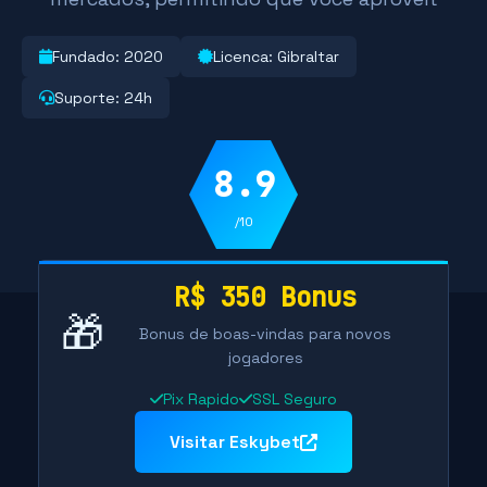
Fundado: 2020
Licenca: Gibraltar
Suporte: 24h
8.9
/10
R$ 350 Bonus
🎁
Bonus de boas-vindas para novos
jogadores
Pix Rapido
SSL Seguro
Visitar Eskybet