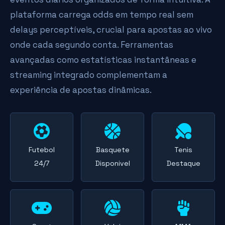
plataforma carrega odds em tempo real sem
delays perceptíveis, crucial para apostas ao vivo
onde cada segundo conta. Ferramentas
avançadas como estatísticas instantâneas e
streaming integrado complementam a
experiência de apostas dinâmicas.
Futebol
Basquete
Tenis
24/7
Disponivel
Destaque