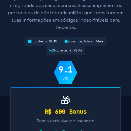
integridade dos seus recursos. A casa implementou
protocolos de criptografia militar que transformam
suas informações em códigos indecifráveis para
terceiros.
Fundado: 2019
Licenca: Isle of Man
Suporte: 9h-23h
9.1
/10
🎁
R$ 600 Bonus
Bonus exclusivo de cadastro