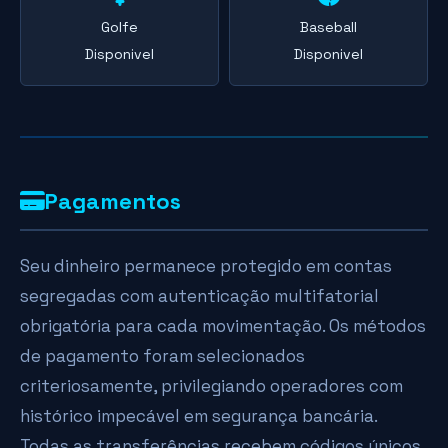
Golfe
Baseball
Disponivel
Disponivel
Pagamentos
Seu dinheiro permanece protegido em contas
segregadas com autenticação multifatorial
obrigatória para cada movimentação. Os métodos
de pagamento foram selecionados
criteriosamente, privilegiando operadores com
histórico impecável em segurança bancária.
Todas as transferências recebem códigos únicos