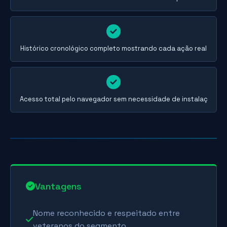
Histórico cronológico completo mostrando cada ação real
Acesso total pelo navegador sem necessidade de instalaç
Vantagens
Nome reconhecido e respeitado entre
veteranos do segmento