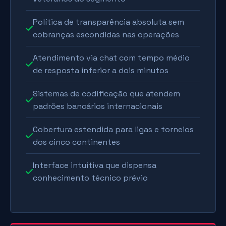
Política de transparência absoluta sem
cobranças escondidas nas operações
Atendimento via chat com tempo médio
de resposta inferior a dois minutos
Sistemas de codificação que atendem
padrões bancários internacionais
Cobertura estendida para ligas e torneios
dos cinco continentes
Interface intuitiva que dispensa
conhecimento técnico prévio