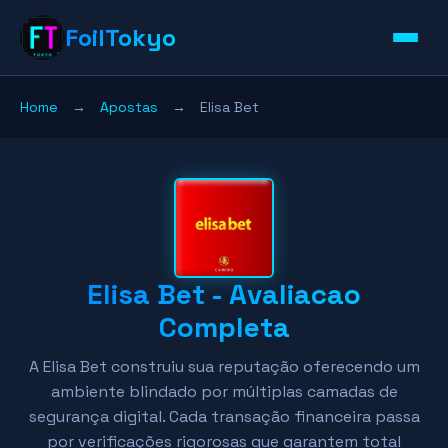
FoilTokyo
Home
→
Apostas
→
Elisa Bet
Elisa Bet - Avaliacao
Completa
A Elisa Bet construiu sua reputação oferecendo um
ambiente blindado por múltiplas camadas de
segurança digital. Cada transação financeira passa
por verificações rigorosas que garantem total