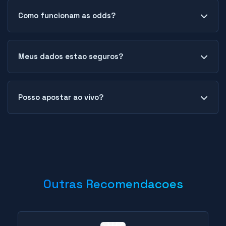
tempo real com odds ajustadas conforme
Como funcionam as odds?
desenrolar dos acontecimentos. Competições
principais contam com dezenas de mercados
Representam a probabilidade calculada para
simultâneos.
cada resultado, convertida em valores numéricos
Meus dados estao seguros?
que determinam quanto você recebe ao acertar.
Odds maiores indicam eventos considerados
Absolutamente, com criptografia de grau
menos prováveis e pagam proporcionalmente
bancário e servidores certificados
Posso apostar ao vivo?
mais.
internacionalmente protegendo cada
informação. Protocolos de segurança são
Perfeitamente possível em centenas de eventos
auditados regularmente por empresas
diários distribuídos entre diversas modalidades
especializadas independentes.
esportivas. A seção de eventos simultâneos
atualiza cotações automaticamente durante
toda a duração das partidas.
Outras Recomendacoes