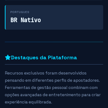
PORTUGUES
BR Nativo
Destaques da Plataforma
Recursos exclusivos foram desenvolvidos
pensando em diferentes perfis de apostadores.
Ferramentas de gestão pessoal combinam com
opções avançadas de entretenimento para criar
experiência equilibrada.