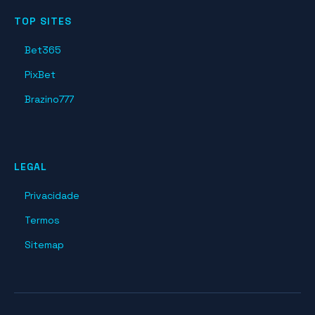
TOP SITES
Bet365
PixBet
Brazino777
LEGAL
Privacidade
Termos
Sitemap