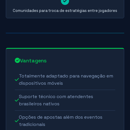
Comunidades para troca de estratégias entre jogadores
Vantagens
Totalmente adaptado para navegação em
dispositivos móveis
Suporte técnico com atendentes
brasileiros nativos
Opções de apostas além dos eventos
tradicionais