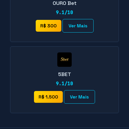
OURO Bet
9.1/10
R$ 300
Ver Mais
5BET
9.1/10
R$ 1.500
Ver Mais