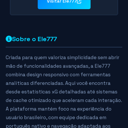
Visitar Ele777
Sobre o Ele777
Criada para quem valoriza simplicidade sem abrir
mão de funcionalidades avançadas, a Ele777
combina design responsivo com ferramentas
analíticas diferenciadas. Aqui você encontra
desde estatísticas xG detalhadas até sistemas
de cache otimizado que aceleram cada interação.
A plataforma mantém foco na experiência do
usuário brasileiro, com equipe dedicada em
português nativo e navegação adaptada aos