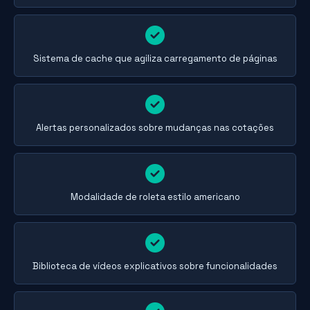
Sistema de cache que agiliza carregamento de páginas
Alertas personalizados sobre mudanças nas cotações
Modalidade de roleta estilo americano
Biblioteca de vídeos explicativos sobre funcionalidades