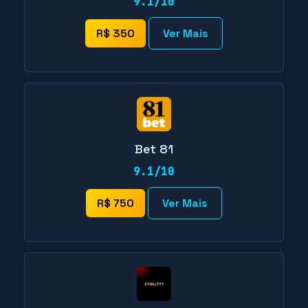
9.1/10
R$ 350
Ver Mais
Bet 81
9.1/10
R$ 750
Ver Mais