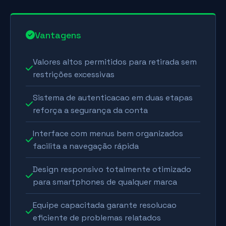
Vantagens
Valores altos permitidos para retirada sem
restrições excessivas
Sistema de autenticacao em duas etapas
reforça a segurança da conta
Interface com menus bem organizados
facilita a navegação rápida
Design responsivo totalmente otimizado
para smartphones de qualquer marca
Equipe capacitada garante resolucao
eficiente de problemas relatados