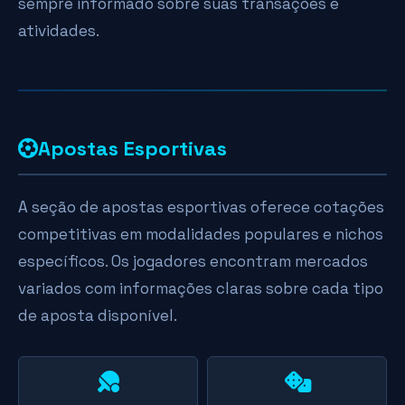
sempre informado sobre suas transações e
atividades.
Apostas Esportivas
A seção de apostas esportivas oferece cotações
competitivas em modalidades populares e nichos
específicos. Os jogadores encontram mercados
variados com informações claras sobre cada tipo
de aposta disponível.