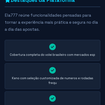
Destaques da Plataforma
Ela777 reúne funcionalidades pensadas para
tornar a experiência mais prática e segura no dia
a dia das apostas.
Cobertura completa do volei brasileiro com mercados esp
Keno com seleção customizada de numeros e rodadas
frequ