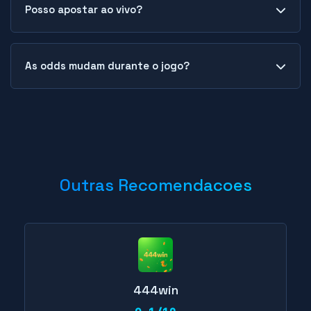
com slots, jogos de mesa e outras modalidades
Posso apostar ao vivo?
de cassino online.
Sim, diversos esportes contam com modalidade
de apostas ao vivo durante os eventos em
As odds mudam durante o jogo?
andamento.
As cotações são ajustadas dinamicamente
conforme o desenrolar das partidas, refletindo
as condições atuais de cada evento.
Outras Recomendacoes
444win