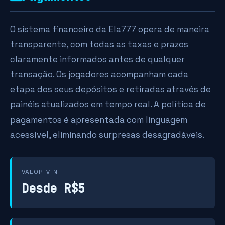
O sistema financeiro da Ela777 opera de maneira
transparente, com todas as taxas e prazos
claramente informados antes de qualquer
transação. Os jogadores acompanham cada
etapa dos seus depósitos e retiradas através de
painéis atualizados em tempo real. A política de
pagamentos é apresentada com linguagem
acessível, eliminando surpresas desagradáveis.
VALOR MIN
Desde R$5