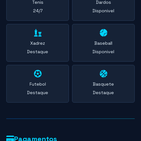
Tenis
Dardos
24/7
Disponivel
Xadrez
Baseball
Destaque
Disponivel
Futebol
Basquete
Destaque
Destaque
Pagamentos