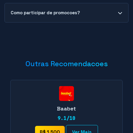
são apresentados de forma transparente antes
O catálogo abrange futebol, basquete, tênis,
da ativação.
Rugby internacional, além de eSports como
Como participar de promocoes?
League of Legends e Valorant campeonatos.
Modalidades menores também recebem
As ofertas ativas aparecem automaticamente na
cobertura em eventos relevantes.
conta após login, com opção de ativação
manual conforme preferência. Notificações
internas informam sobre novas campanhas
assim que são lançadas.
Outras Recomendacoes
Baabet
9.1/10
R$ 1.500
Ver Mais