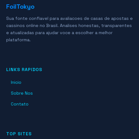
FoilTokyo
Sua fonte confiavel para avaliacoes de casas de apostas e
cassinos online no Brasil. Analises honestas, transparentes
e atualizadas para ajudar voce a escolher a melhor
plataforma.
LINKS RAPIDOS
Inicio
Sobre Nos
Contato
TOP SITES