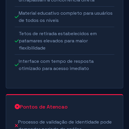
Material educativo completo para usuários
de todos os níveis
Tetos de retirada estabelecidos em
patamares elevados para maior
flexibilidade
Interface com tempo de resposta
otimizado para acesso imediato
Pontos de Atencao
Processo de validação de identidade pode