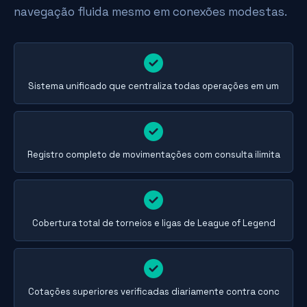
navegação fluida mesmo em conexões modestas.
Sistema unificado que centraliza todas operações em um
Registro completo de movimentações com consulta ilimita
Cobertura total de torneios e ligas de League of Legend
Cotações superiores verificadas diariamente contra conc