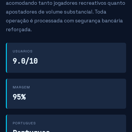
acomodando tanto jogadores recreativos quanto
apostadores de volume substancial. Toda
operação é processada com segurança bancária
reforçada.
USUARIOS
9.0/10
MARGEM
95%
PORTUGUES