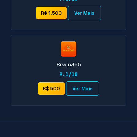
R$ 1.500
Ver Mais
Brwin365
9.1/10
R$ 500
Ver Mais