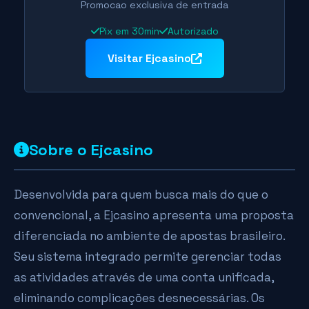
Promocao exclusiva de entrada
Pix em 30min
Autorizado
Visitar Ejcasino
Sobre o Ejcasino
Desenvolvida para quem busca mais do que o
convencional, a Ejcasino apresenta uma proposta
diferenciada no ambiente de apostas brasileiro.
Seu sistema integrado permite gerenciar todas
as atividades através de uma conta unificada,
eliminando complicações desnecessárias. Os