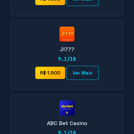
Jl777
9.1/10
R$ 1.500
Ver Mais
ABC Bet Casino
9.1/10