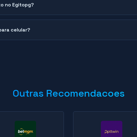
afia de nível bancário para todas as transações. A plataf
o no Egitopg?
s fatores e sistemas anti-fraude avançados, além de audito
esas
 e simples: acesse sua conta, clique em Depositar, escolha 
de R$ 20.
para celular?
ece app otimizado para Android e iOS, com todas as funco
Outras Recomendacoes