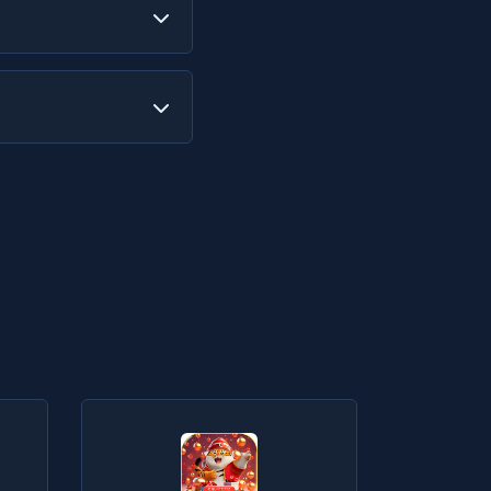
orma implementa
rias regulares de
Pix e siga as
es da versao