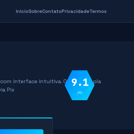
Inicio
Sobre
Contato
Privacidade
Termos
9.1
om interface intuitiva. Oferece ampla
ia Pix
/10