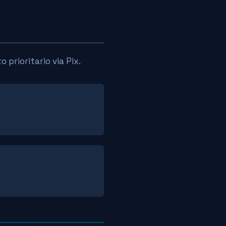
prioritario via Pix.