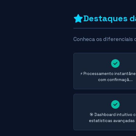
Destaques d
Conheca os diferenciais
⚡ Processamento instantâneo
com confirmaçã...
🎯 Dashboard intuitivo 
estatísticas avançadas e