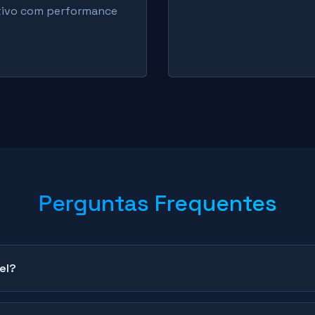
ativo com performance
Perguntas Frequentes
el?
 licença Curacao eGaming e utiliza protocolo de segurança