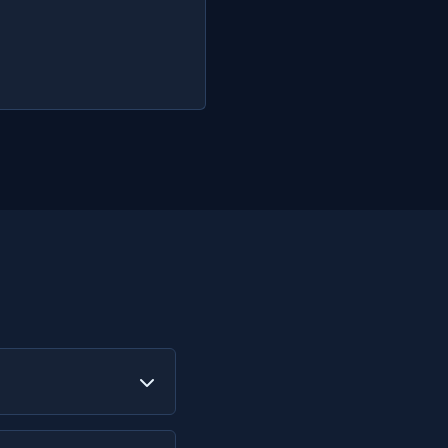
 SSL 256 bits,