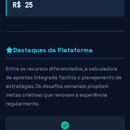
R$ 25
Destaques da Plataforma
Entre os recursos diferenciados, a calculadora
de apostas integrada facilita o planejamento de
estratégias. Os desafios semanais propõem
metas criativas que renovam a experiência
regularmente.