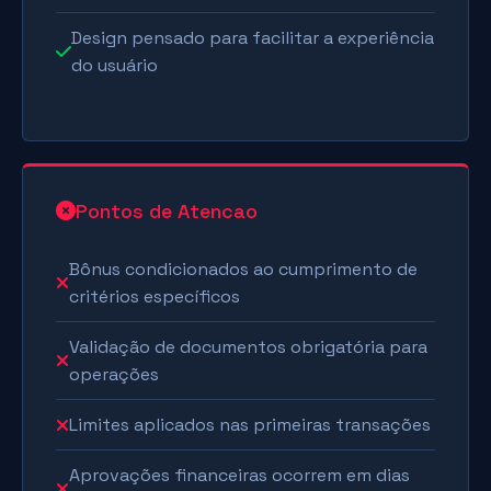
Design pensado para facilitar a experiência
do usuário
Pontos de Atencao
Bônus condicionados ao cumprimento de
critérios específicos
Validação de documentos obrigatória para
operações
Limites aplicados nas primeiras transações
Aprovações financeiras ocorrem em dias