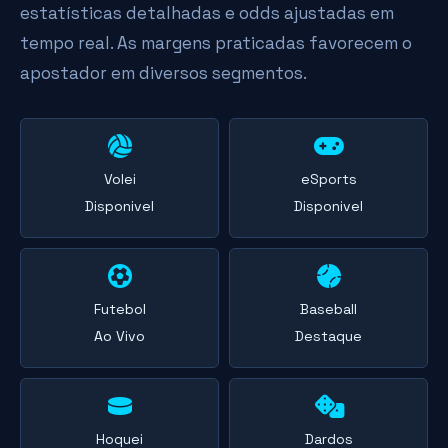
estatísticas detalhadas e odds ajustadas em
tempo real. As margens praticadas favorecem o
apostador em diversos segmentos.
Volei
eSports
Disponivel
Disponivel
Futebol
Baseball
Ao Vivo
Destaque
Hoquei
Dardos