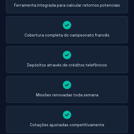
Ferramenta integrada para calcular retornos potenciais
Cobertura completa do campeonato francês
Depósitos através de créditos telefônicos
Missões renovadas toda semana
Cotações ajustadas competitivamente