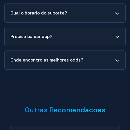
detalhados antes da confirmação.
Sim, a seção de cassino ao vivo conta com
mesas operadas por croupiers reais em tempo
Qual o horario do suporte?
real, incluindo roleta, blackjack e bacará.
O atendimento funciona das 8h às 23h todos os
dias, com canais via chat e e-mail disponíveis.
Precisa baixar app?
Não é obrigatório. O site funciona perfeitamente
via navegador mobile, mas há aplicativo
Onde encontro as melhores odds?
disponível para quem prefere instalação nativa.
As cotações mais vantajosas costumam
aparecer em eventos principais de futebol
europeu e basquete NBA, com marcação de valor
destacada na interface.
Outras Recomendacoes