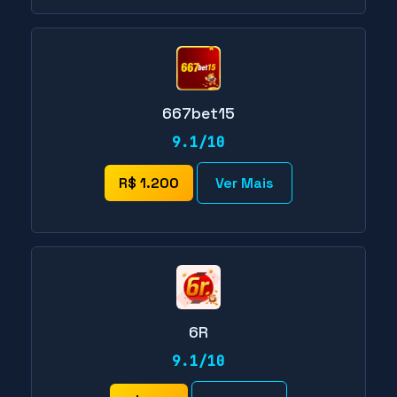
667bet15
9.1/10
R$ 1.200
Ver Mais
6R
9.1/10