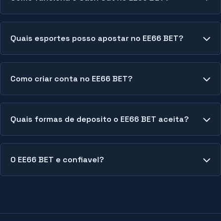
navegador de smartphone. A plataforma se adapta
perfeitamente à tela do celular sem necessidade de
O Cash Out permite encerrar sua aposta antes do
download.
fim do evento, garantindo lucro parcial ou
Quais esportes posso apostar no EE66 BET?
minimizando perdas. A opção aparece
automaticamente nas apostas elegíveis com o valor
A plataforma oferece apostas em basquete (com
disponível para resgate imediato.
destaque para NBA), futebol, tênis, vôlei e outras
Como criar conta no EE66 BET?
modalidades populares. O catálogo é atualizado
constantemente com eventos nacionais e
Clique em 'Registrar', preencha seus dados pessoais
internacionais.
básicos, crie uma senha forte e confirme seu e-mail.
Quais formas de deposito o EE66 BET aceita?
O processo leva menos de três minutos e você já
pode fazer seu primeiro depósito.
A plataforma aceita Pix para depósitos
instantâneos e transferência bancária tradicional.
O EE66 BET e confiavel?
Ambos os métodos são protegidos por criptografia
de alto nível e não cobram taxas adicionais.
Sim, o EE66 BET utiliza criptografia SSL 256 bits e
autenticação de dois fatores obrigatória para
proteger seus dados. A plataforma opera com