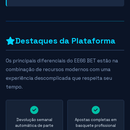
Destaques da Plataforma
Os principais diferenciais do EE66 BET estão na
combinação de recursos modernos com uma
experiência descomplicada que respeita seu
tempo.
Devolução semanal
Apostas completas em
automática de parte
basquete profissional