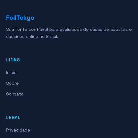
transparência em transações financeiras e mantém
padrões rigorosos de segurança.
FoilTokyo
Sua fonte confiavel para avaliacoes de casas de apostas e
cassinos online no Brasil.
LINKS
Inicio
Sobre
Contato
LEGAL
Privacidade