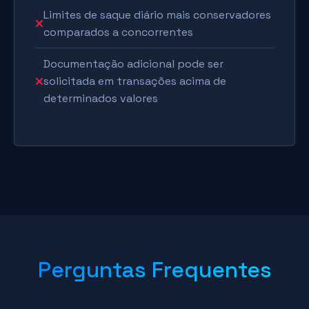
Limites de saque diário mais conservadores
comparados a concorrentes
Documentação adicional pode ser
solicitada em transações acima de
determinados valores
Perguntas Frequentes