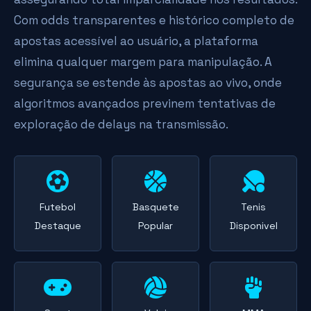
Com odds transparentes e histórico completo de
apostas acessível ao usuário, a plataforma
elimina qualquer margem para manipulação. A
segurança se estende às apostas ao vivo, onde
algoritmos avançados previnem tentativas de
exploração de delays na transmissão.
Futebol
Basquete
Tenis
Destaque
Popular
Disponivel