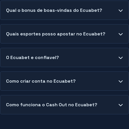
Qual o bonus de boas-vindas do Ecuabet?
A Ecuabet oferece bônus de primeiro depósito com
requisitos transparentes claramente especificados
Quais esportes posso apostar no Ecuabet?
nos termos. Os valores e percentuais são atualizados
periodicamente, sendo recomendável verificar a
A plataforma disponibiliza amplo catálogo incluindo
página de promoções para as condições vigentes.
futebol, basquete, tênis, artes marciais mistas e
O Ecuabet e confiavel?
dezenas de outras modalidades. O portfólio abrange
competições nacionais e internacionais com
Sim, a Ecuabet opera com licenciamento
mercados diversificados para cada evento.
internacional e implementa protocolos rigorosos de
Como criar conta no Ecuabet?
segurança digital certificados. A plataforma utiliza
criptografia bancária, passa por auditorias regulares
O cadastro requer informações pessoais básicas,
e mantém políticas transparentes de privacidade
documentos de identidade e comprovante de
Como funciona o Cash Out no Ecuabet?
conformes às regulamentações vigentes.
endereço para garantir segurança. Após o
preenchimento dos dados, o sistema realiza
A ferramenta permite encerrar apostas
verificação automática que pode levar algumas
antecipadamente com valores calculados em tempo