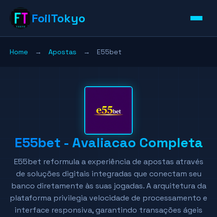
FoilTokyo
Home
→
Apostas
→
E55bet
E55bet - Avaliacao Completa
E55bet reformula a experiência de apostas através
de soluções digitais integradas que conectam seu
banco diretamente às suas jogadas. A arquitetura da
plataforma privilegia velocidade de processamento e
interface responsiva, garantindo transações ágeis