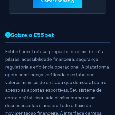
Visitar E55bet
Sobre o E55bet
E55bet constrói sua proposta em cima de três
pilares: acessibilidade financeira, segurança
regulatória e eficiência operacional. A plataforma
opera com licença verificada e estabelece
valores mínimos de entrada que democratizam o
acesso às apostas esportivas. Seu sistema de
conta digital vinculada elimina burocracias
desnecessárias e acelera todo o fluxo de
movimentação financeira. A interface carrega