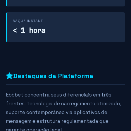
SAQUE INSTANT
< 1 hora
Destaques da Plataforma
E55bet concentra seus diferenciais em três
frentes: tecnologia de carregamento otimizado,
suporte contemporâneo via aplicativos de
mensagem e estrutura regulamentada que
garante operação legal.