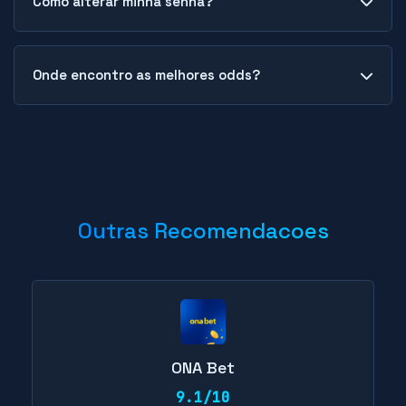
Como alterar minha senha?
necessárias para garantir segurança nas
transações financeiras e conformidade legal.
Acesse as configurações da sua conta, localize a
opção de segurança e selecione 'alterar senha'.
Onde encontro as melhores odds?
Você receberá um código de confirmação no
email cadastrado para validar a mudança.
As cotações mais competitivas geralmente
aparecem em eventos principais e podem variar
conforme proximidade do início da partida.
Consulte regularmente a seção de destaques
para identificar oportunidades.
Outras Recomendacoes
ONA Bet
9.1/10