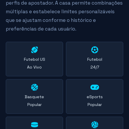
perfis de apostador. A casa permite combinações
múltiplas e estabelece limites personalizáveis
que se ajustam conforme o histórico e
preferências de cada usuário.
Futebol US
Futebol
Ao Vivo
24/7
Basquete
eSports
Popular
Popular