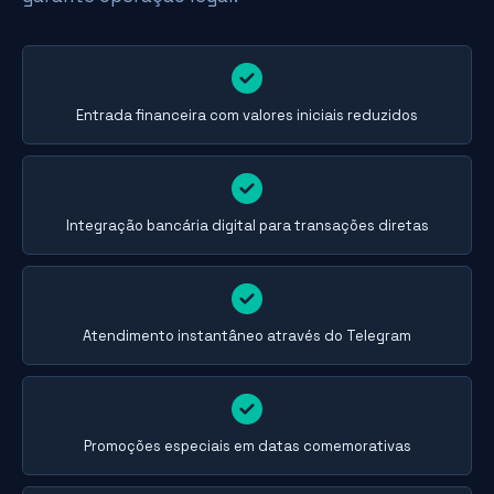
Entrada financeira com valores iniciais reduzidos
Integração bancária digital para transações diretas
Atendimento instantâneo através do Telegram
Promoções especiais em datas comemorativas