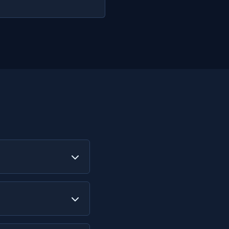
transferências
ação de segurança
s e dezenas de