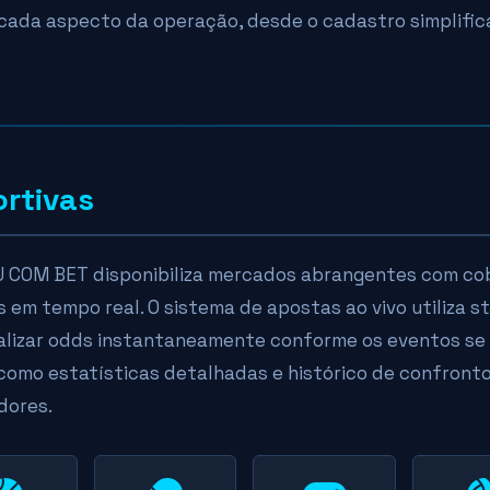
 cada aspecto da operação, desde o cadastro simplifi
rtivas
U COM BET disponibiliza mercados abrangentes com c
s em tempo real. O sistema de apostas ao vivo utiliza 
ualizar odds instantaneamente conforme os eventos se
omo estatísticas detalhadas e histórico de confronto
dores.