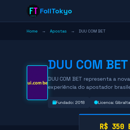
FoilTokyo
Home
→
Apostas
→
DUU COM BET
DUU COM BET 
DUU COM BET representa a nova 
experiência do apostador brasil
Fundado: 2018
Licenca: Gibralta
R$ 350 