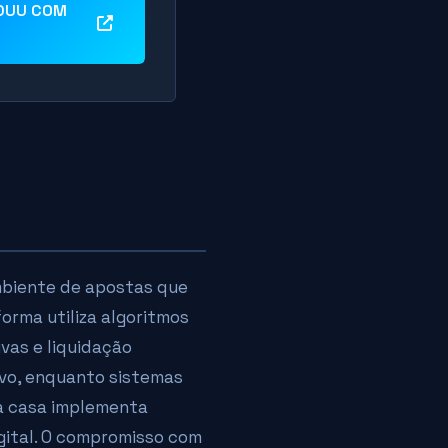
 DUU COM
biente de apostas que
orma utiliza algoritmos
vas e liquidação
ivo, enquanto sistemas
 a casa implementa
ital. O compromisso com