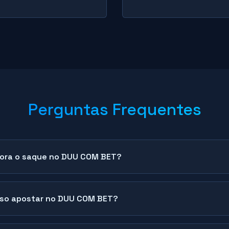
Perguntas Frequentes
ora o saque no DUU COM BET?
 processados instantaneamente após aprovação, enquanto 
1 a 3 dias úteis. O tempo de aprovação depende da verific
sso apostar no DUU COM BET?
e apostas em futebol, basquete, tênis, vôlei, MMA, eSport