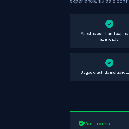
experiência fluida e confi
Apostas com handicap asi
avançado
Jogos crash de multiplica
Vantagens