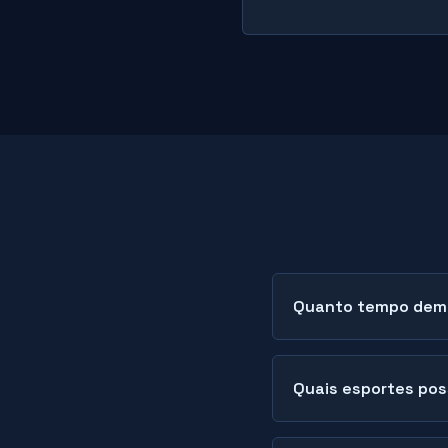
Quanto tempo dem
Saques via Pix são
bancárias levam de 
Quais esportes po
da conta.
A plataforma oferec