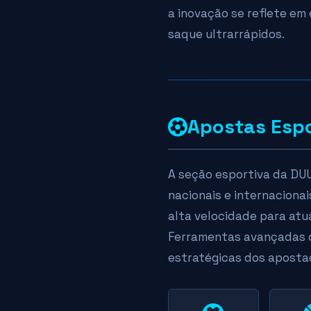
a inovação se reflete em
saque ultrarrápidos.
Apostas Espo
A seção esportiva da DU
nacionais e internacionai
alta velocidade para at
Ferramentas avançadas c
estratégicas dos aposta