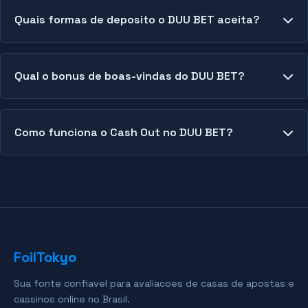
os principais eventos.
fornecendo dados pessoais básicos e criando
Quais formas de deposito o DUU BET aceita?
credenciais de acesso. Após registro, será necessário
configurar a autenticação de dois fatores antes de
A casa aceita PIX, transferências bancárias, Bitcoin e
realizar depósitos.
diversas criptomoedas populares como Ethereum e
Qual o bonus de boas-vindas do DUU BET?
Litecoin. Cada método possui limites e tempos de
processamento específicos detalhados na área de
DUU BET oferece promoções de boas-vindas para
pagamentos.
novos usuários, com termos e valores que variam
Como funciona o Cash Out no DUU BET?
periodicamente. Recomendamos consultar a seção
promocional do site para informações atualizadas
O recurso permite encerrar apostas antes do
sobre ofertas vigentes.
término do evento, garantindo lucro parcial ou
minimizando perdas conforme o andamento da
partida. A funcionalidade está disponível em
eventos selecionados com indicação clara na
FoilTokyo
interface.
Sua fonte confiavel para avaliacoes de casas de apostas e
cassinos online no Brasil.