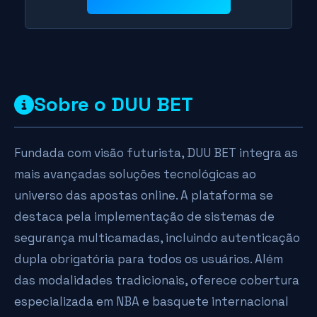
Sobre o DUU BET
Fundada com visão futurista, DUU BET integra as
mais avançadas soluções tecnológicas ao
universo das apostas online. A plataforma se
destaca pela implementação de sistemas de
segurança multicamadas, incluindo autenticação
dupla obrigatória para todos os usuários. Além
das modalidades tradicionais, oferece cobertura
especializada em NBA e basquete internacional