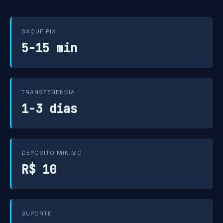
SAQUE PIX
5-15 min
TRANSFERENCIA
1-3 dias
DEPOSITO MINIMO
R$ 10
SUPORTE