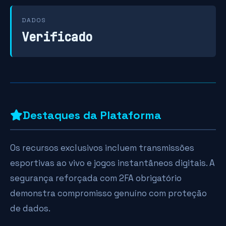
DADOS
Verificado
Destaques da Plataforma
Os recursos exclusivos incluem transmissões
esportivas ao vivo e jogos instantâneos digitais. A
segurança reforçada com 2FA obrigatório
demonstra compromisso genuíno com proteção
de dados.