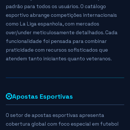
padrão para todos os usuários. O catálogo
esportivo abrange competições internacionais
como La Liga espanhola, com mercados
over/under meticulosamente detalhados. Cada
funcionalidade foi pensada para combinar
praticidade com recursos sofisticados que
atendem tanto iniciantes quanto veteranos.
Apostas Esportivas
O setor de apostas esportivas apresenta
cobertura global com foco especial em futebol