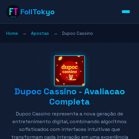
FoilTokyo
Home
→
Apostas
→
Dupoc Cassino
Dupoc Cassino - Avaliacao
Completa
Dupoc Cassino representa a nova geração de
entretenimento digital, combinando algoritmos
sofisticados com interfaces intuitivas que
transformam cada interação em uma experiência