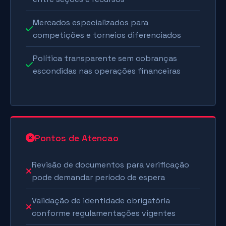
Mercados especializados para
competições e torneios diferenciados
Política transparente sem cobranças
escondidas nas operações financeiras
Pontos de Atencao
Revisão de documentos para verificação
pode demandar período de espera
Validação de identidade obrigatória
conforme regulamentações vigentes