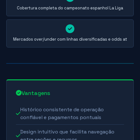
Cobertura completa do campeonato espanhol La Liga
Mercados over/under com linhas diversificadas e odds at
Vantagens
Histórico consistente de operação
confiável e pagamentos pontuais
Design intuitivo que facilita navegação
entre seções e recursos