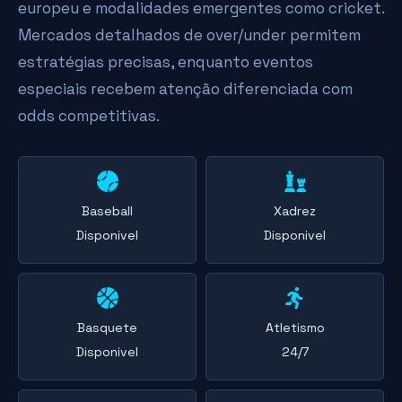
europeu e modalidades emergentes como cricket.
Mercados detalhados de over/under permitem
estratégias precisas, enquanto eventos
especiais recebem atenção diferenciada com
odds competitivas.
Baseball
Xadrez
Disponivel
Disponivel
Basquete
Atletismo
Disponivel
24/7