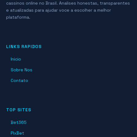
cassinos online no Brasil. Analises honestas, transparentes
e atualizadas para ajudar voce a escolher a melhor
plataforma.
LINKS RAPIDOS
Inicio
Sobre Nos
Contato
TOP SITES
Bet365
PixBet