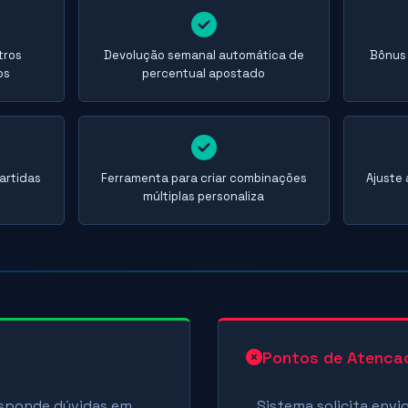
tros
Devolução semanal automática de
Bônus
os
percentual apostado
artidas
Ferramenta para criar combinações
Ajuste 
múltiplas personaliza
Pontos de Atenca
esponde dúvidas em
Sistema solicita env