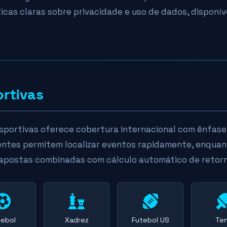
ticas claras sobre privacidade e uso de dados, disponív
rtivas
sportivas oferece cobertura internacional com ênfase
igentes permitem localizar eventos rapidamente, enquan
 apostas combinadas com cálculo automático de retorn
tebol
Xadrez
Futebol US
Ten