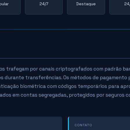
pular
24/7
Destaque
24
ros trafegam por canais criptografados com padrão ba
s durante transferências. Os métodos de pagamento p
ticação biométrica com códigos temporários para apr
ados em contas segregadas, protegidos por seguros co
CONTATO