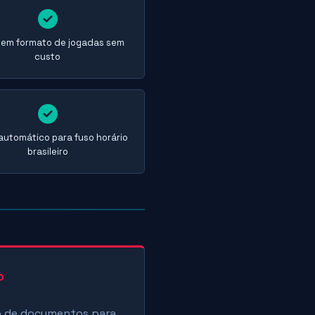
 em formato de jogadas sem
custo
automático para fuso horário
brasileiro
o
io de documentos para