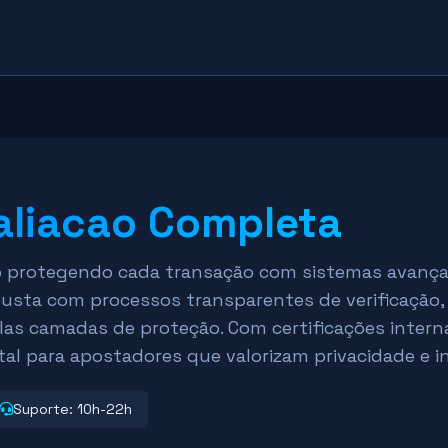
aliacao Completa
o protegendo cada transação com sistemas avança
busta com processos transparentes de verificação,
as camadas de proteção. Com certificações interna
tal para apostadores que valorizam privacidade e 
Suporte: 10h-22h