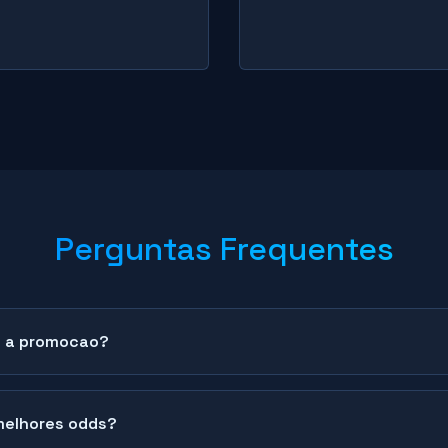
Perguntas Frequentes
 a promocao?
nforme o tipo de oferta, com períodos entre 7 e 30 dias c
cos de cada promoção ativa.
melhores odds?