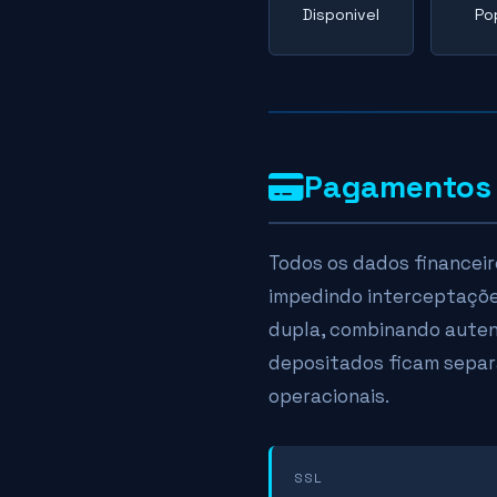
Disponivel
Po
Pagamentos
Todos os dados financei
impedindo interceptaçõe
dupla, combinando auten
depositados ficam separ
operacionais.
SSL