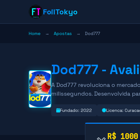
FoilTokyo
Home
→
Apostas
→
Dod777
Dod777 - Aval
A Dod777 revoluciona o mercado
milissegundos. Desenvolvida pa
Fundado: 2022
Licenca: Curac
R$ 1000