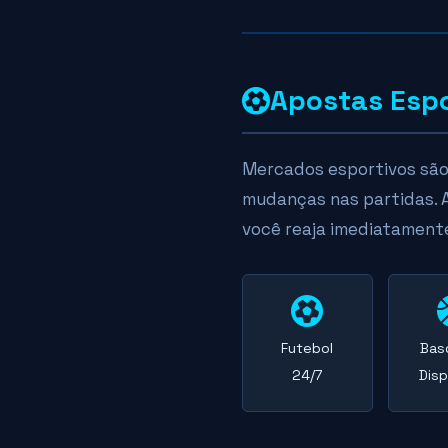
Apostas Espo
Mercados esportivos são
mudanças nas partidas. A
você reaja imediatamente
Futebol
Bas
24/7
Disp