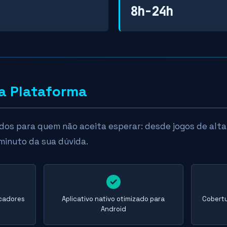
8h-24h
a Plataforma
os para quem não aceita esperar: desde jogos de alta
inuto da sua dúvida.
icadores
Aplicativo nativo otimizado para
Cobert
Android