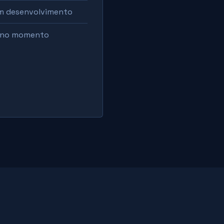
em desenvolvimento
S no momento