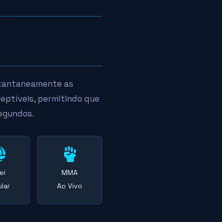
stantaneamente as
eptíveis, permitindo que
segundos.
ei
MMA
lar
Ao Vivo