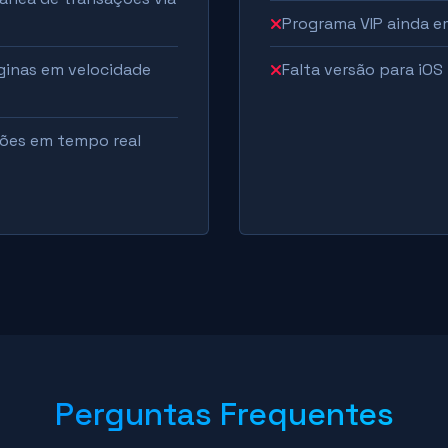
Programa VIP ainda 
inas em velocidade
Falta versão para iO
ções em tempo real
Perguntas Frequentes