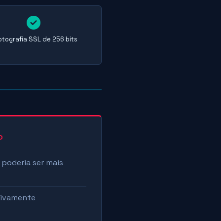
ptografia SSL de 256 bits
o
 poderia ser mais
ativamente