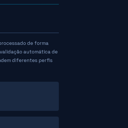
 processado de forma
 validação automática de
dem diferentes perfis