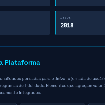
DESDE
2018
a Plataforma
onalidades pensadas para otimizar a jornada do usuári
ogramas de fidelidade. Elementos que agregam valor à 
osamente integrados.