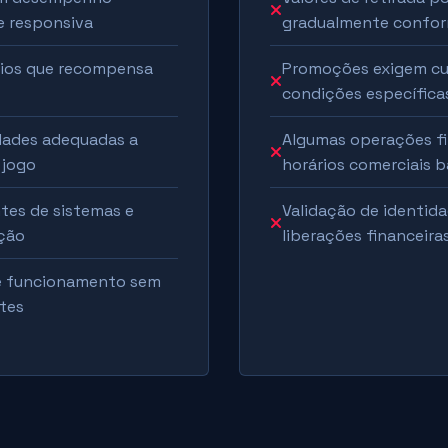
e responsiva
gradualmente confor
cios que recompensa
Promoções exigem c
condições específica
dades adequadas a
Algumas operações fi
 jogo
horários comerciais b
tes de sistemas e
Validação de identid
ção
liberações financeira
de funcionamento sem
tes