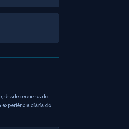
o, desde recursos de
experiência diária do