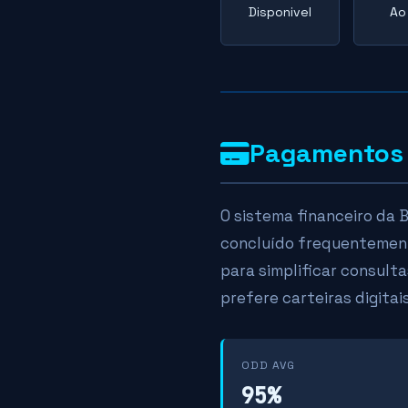
Disponivel
Ao
Pagamentos
O sistema financeiro da 
concluído frequentement
para simplificar consult
prefere carteiras digitai
ODD AVG
95%