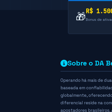
R$ 1.50
🎁
Bonus de ativa
Sobre o DA B
Operando há mais de dua
baseada em confiabilidad
globalmente, oferecendo
diferencial reside na c
apostadores brasileiros.