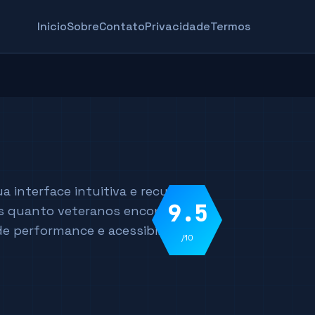
Inicio
Sobre
Contato
Privacidade
Termos
 interface intuitiva e recursos
9.5
tes quanto veteranos encontrem
e performance e acessibilidade,
/10