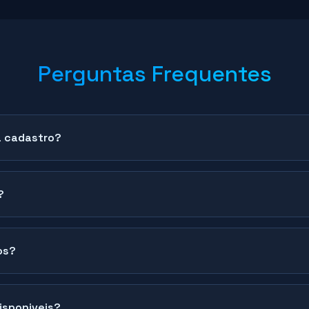
Perguntas Frequentes
a cadastro?
xigido durante o registro para validação da identidade do 
 compliance.
?
dos não cobra taxas da plataforma, porém intermediadore
rios dependendo da opção escolhida.
os?
os por aposta e por categoria, valores que variam confor
ado.
isponiveis?