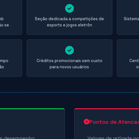
eb
Seção dedicada a competições de
Sistem
ão se
esports e jogos eletrôn
tempo
Créditos promocionais sem custo
Cent
ão
para novos usuários
o
Pontos de Atenca
om desempenho
Valores de retirada 