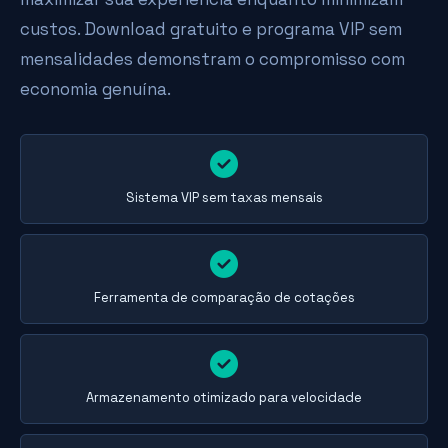
custos. Download gratuito e programa VIP sem
mensalidades demonstram o compromisso com
economia genuína.
Sistema VIP sem taxas mensais
Ferramenta de comparação de cotações
Armazenamento otimizado para velocidade