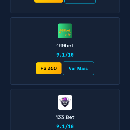
169bet
9.1/10
R$ 350
Ver Mais
133 Bet
9.1/10