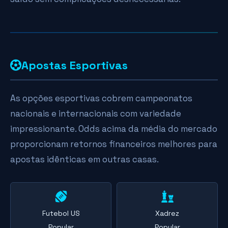
Apostas Esportivas
As opções esportivas cobrem campeonatos
nacionais e internacionais com variedade
impressionante. Odds acima da média do mercado
proporcionam retornos financeiros melhores para
apostas idênticas em outras casas.
Futebol US
Xadrez
Popular
Popular