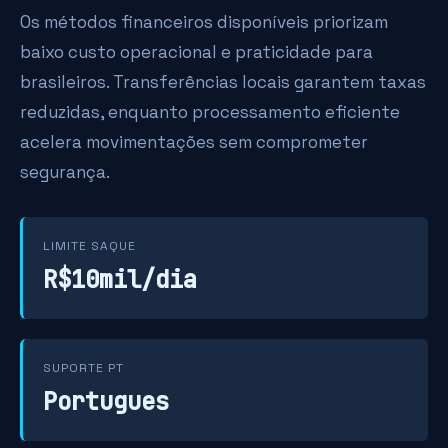
Os métodos financeiros disponíveis priorizam
baixo custo operacional e praticidade para
brasileiros. Transferências locais garantem taxas
reduzidas, enquanto processamento eficiente
acelera movimentações sem comprometer
segurança.
LIMITE SAQUE
R$10mil/dia
SUPORTE PT
Portugues