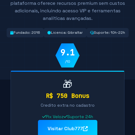
plataforma oferece recursos premium sem custos
adicionais, incluindo acesso VIP e ferramentas
analíticas avançadas.
Fundado: 2016
Licenca: Gibraltar
Suporte: 10h-22h
9.1
/10
🎁
R$ 750 Bonus
Credito extra no cadastro
Pix Veloz
Suporte 24h
Visitar Club777