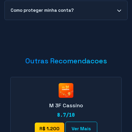
a transação estiver pendente no sistema. Após
Como proteger minha conta?
aprovação e envio ao processador financeiro,
não há reversão disponível.
Ative a biometria avançada nas configurações
de segurança e utilize senha forte única. Nunca
compartilhe credenciais e revise regularmente o
histórico de acessos.
Outras Recomendacoes
M 3F Cassino
8.7/10
R$ 1.200
Ver Mais