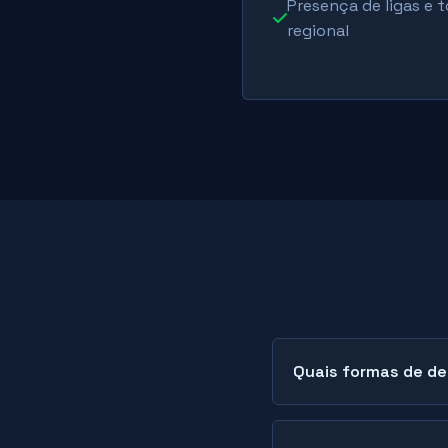
Presença de ligas e 
regional
Quais formas de de
A plataforma aceita 
digitais populares no