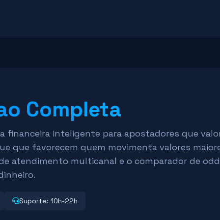
cao Completa
financeira inteligente para apostadores que valo
saque que favorecem quem movimenta valores maio
a de atendimento multicanal e o comparador de od
dinheiro.
Suporte: 10h-22h