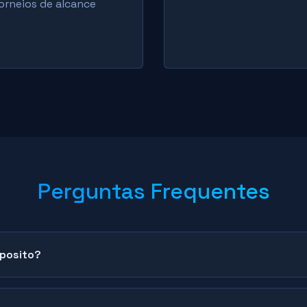
torneios de alcance
Perguntas Frequentes
posito?
Pix, transferências bancárias, cartões de crédito e débito,
 Brasil.