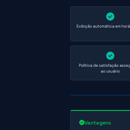
Exibição automática em horár
Política de satisfação ass
ao usuário
Vantagens