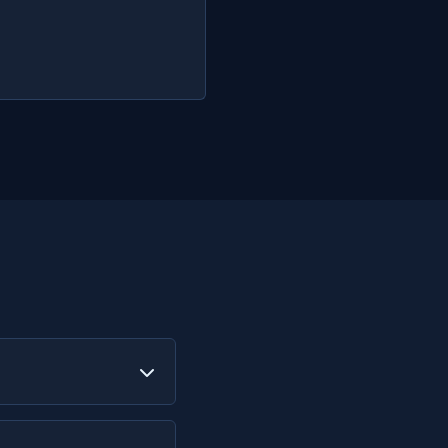
 além de carteiras