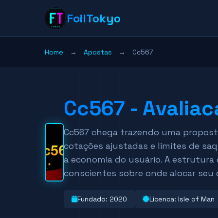
FoilTokyo
Home
→
Apostas
→
Cc567
Cc567 - Avalia
Cc567 chega trazendo uma proposta 
cotações ajustadas e limites de 
a economia do usuário. A estrutur
conscientes sobre onde alocar seu 
Fundado: 2020
Licenca: Isle of Man