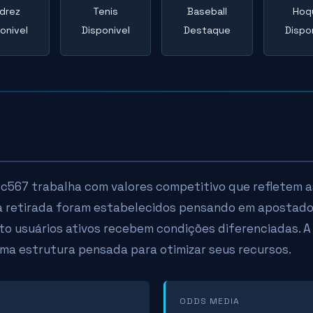
drez
Tenis
Baseball
Hoq
onivel
Disponivel
Destaque
Dispo
Cc567 trabalha com valores competitivo que refletem 
ra retirada foram estabelecidos pensando em apostad
o usuários ativos recebem condições diferenciadas. A
a estrutura pensada para otimizar seus recursos.
ODDS MEDIA