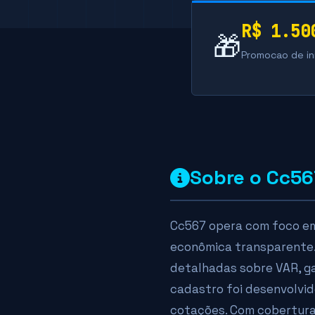
R$ 1.50
🎁
Promocao de ini
Sobre o Cc56
Cc567 opera com foco em 
econômica transparente.
detalhadas sobre VAR, g
cadastro foi desenvolvid
cotações. Com cobertura