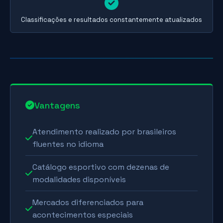
Classificações e resultados constantemente atualizados
Vantagens
Atendimento realizado por brasileiros
fluentes no idioma
Catálogo esportivo com dezenas de
modalidades disponíveis
Mercados diferenciados para
acontecimentos especiais