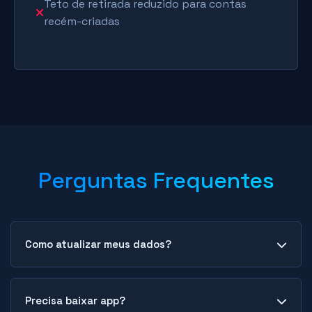
Teto de retirada reduzido para contas
recém-criadas
Perguntas Frequentes
Como atualizar meus dados?
Entre na área de configurações da conta e
selecione a opção de editar informações
Precisa baixar app?