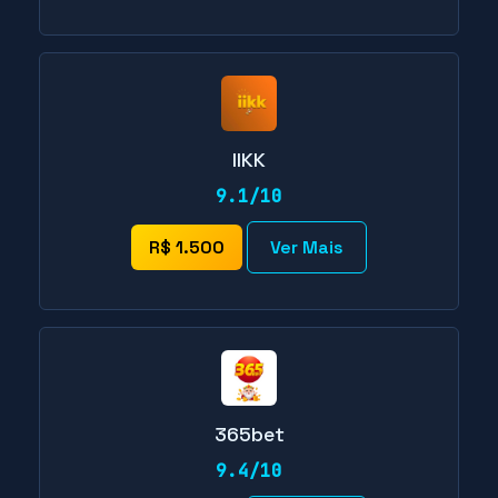
IIKK
9.1/10
R$ 1.500
Ver Mais
365bet
9.4/10