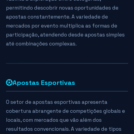
permitindo descobrir novas oportunidades de
apostas constantemente. A variedade de
mercados por evento multiplica as formas de
participação, atendendo desde apostas simples
até combinações complexas.
Apostas Esportivas
O setor de apostas esportivas apresenta
cobertura abrangente de competições globais e
locais, com mercados que vão além dos
resultados convencionais. A variedade de tipos