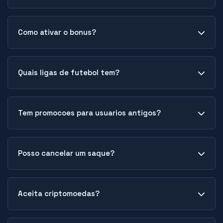
pessoais. Após as alterações, pode ser
necessário reenviar documentos para validação.
Não há obrigatoriedade, pois o site mobile
funciona perfeitamente pelo navegador. Um
Como ativar o bonus?
aplicativo dedicado ainda não está disponível
para instalação.
Geralmente a ativação ocorre automaticamente
após o primeiro depósito qualificado. Verifique
Quais ligas de futebol tem?
os termos específicos de cada promoção na
seção correspondente.
O catálogo abrange desde Brasileirão e
Libertadores até campeonatos europeus,
Tem promocoes para usuarios antigos?
asiáticos e competições de base. Ligas menores
também aparecem periodicamente conforme
Sim, programas de fidelidade e ofertas sazonais
calendário.
recompensam jogadores ativos. Acompanhe o
Posso cancelar um saque?
painel promocional para não perder
oportunidades exclusivas.
Enquanto a solicitação estiver com status
pendente, é possível reverter pela área de
Aceita criptomoedas?
transações. Após processamento iniciado, o
cancelamento não é mais permitido.
Atualmente a plataforma não opera com moedas