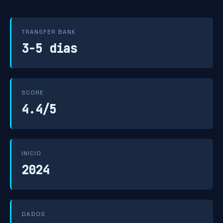
TRANSFER BANK
3-5 dias
SCORE
4.4/5
INICIO
2024
DADOS