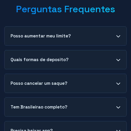
Perguntas Frequentes
Posso aumentar meu limite?
Os limites podem ser ajustados mediante
solicitação ao suporte, que avalia cada caso
Quais formas de deposito?
considerando histórico de uso e documentação
atualizada. O processo leva em média 48 horas
Aceita Pix, transferências bancárias, cartões de
úteis para análise completa.
crédito/débito das principais bandeiras e
Posso cancelar um saque?
carteiras digitais populares no Brasil. Cada
método possui limites e prazos específicos
Solicitações de retirada podem ser canceladas
informados na tela de depósito.
enquanto estiverem com status 'Em
Tem Brasileirao completo?
processamento' através da área financeira. Após
aprovação final e envio ao banco, o
A cobertura nacional inclui todas as divisões do
cancelamento não é mais possível.
Campeonato Brasileiro com mercados pré-jogo e
Precisa baixar app?