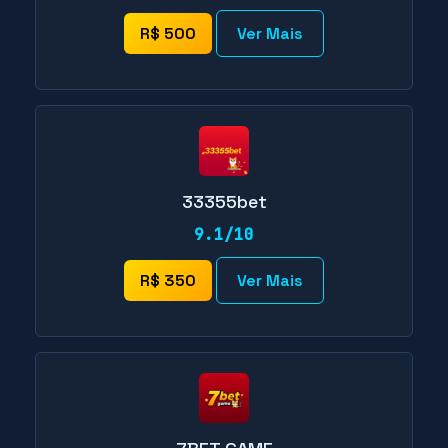
R$ 500
Ver Mais
33355bet
9.1/10
R$ 350
Ver Mais