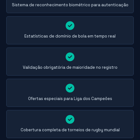
Sistema de reconhecimento biométrico para autenticação
Estatísticas de domínio de bola em tempo real
Validação obrigatória de maioridade no registro
Ofertas especiais para Liga dos Campeões
Cobertura completa de torneios de rugby mundial