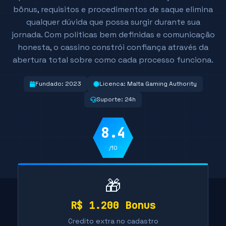
bônus, requisitos e procedimentos de saque elimina
qualquer dúvida que possa surgir durante sua
jornada. Com políticas bem definidas e comunicação
honesta, o cassino constrói confiança através da
abertura total sobre como cada processo funciona.
Fundado: 2023
Licenca: Malta Gaming Authority
Suporte: 24h
8.4
/10
🎁
R$ 1.200 Bonus
Credito extra no cadastro