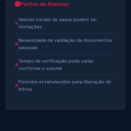
Pontos de Atencao
Valores iniciais de saque podem ter
limitações
Necessidade de validação de documentos
pessoais
Tempo de verificação pode variar
conforme o volume
Períodos estabelecidos para liberação de
bônus