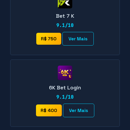
Bet 7 K
9.1/10
R$ 750
Ver Mais
6K Bet Login
9.1/10
R$ 400
Ver Mais