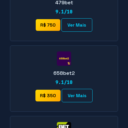
479bet
9.1/10
R$ 750
Ver Mais
658bet2
9.1/10
R$ 350
Ver Mais