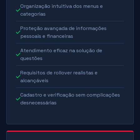
Organização intuitiva dos menus e
categorias
Proteção avançada de informações
pessoais e financeiras
Atendimento eficaz na solução de
questões
Requisitos de rollover realistas e
alcançáveis
Cadastro e verificação sem complicações
desnecessárias