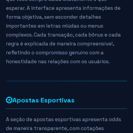
esperar. A interface apresenta informações de
forma objetiva, sem esconder detalhes
importantes em letras miúdas ou menus
complexos. Cada transação, cada bônus e cada
regra é explicada de maneira compreensível,
refletindo o compromisso genuíno com a
honestidade nas relações com os usuários.
Apostas Esportivas
A seção de apostas esportivas apresenta odds
de maneira transparente, com cotações