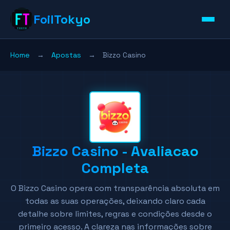
FoilTokyo
Home
→
Apostas
→
Bizzo Casino
Bizzo Casino - Avaliacao
Completa
O Bizzo Casino opera com transparência absoluta em
todas as suas operações, deixando claro cada
detalhe sobre limites, regras e condições desde o
primeiro acesso. A clareza nas informações sobre