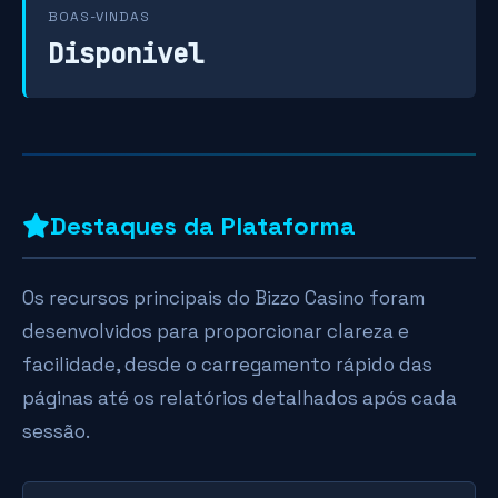
BOAS-VINDAS
Disponivel
Destaques da Plataforma
Os recursos principais do Bizzo Casino foram
desenvolvidos para proporcionar clareza e
facilidade, desde o carregamento rápido das
páginas até os relatórios detalhados após cada
sessão.