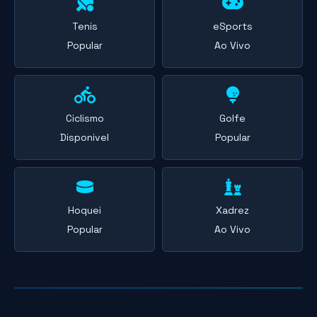
Tenis
eSports
Popular
Ao Vivo
Ciclismo
Golfe
Disponivel
Popular
Hoquei
Xadrez
Popular
Ao Vivo