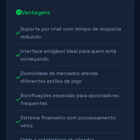
Vantagens
Suporte por chat com tempo de resposta
reduzido
Interface amigável ideal para quem está
começando
Diversidade de mercados atende
diferentes estilos de jogo
Bonificações especiais para apostadores
frequentes
Sistema financeiro com processamento
veloz
Odds e estatísticas atualizadas