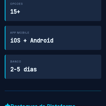
OPCOES
15+
APP MOBILE
iOS + Android
BANCO
2-5 dias