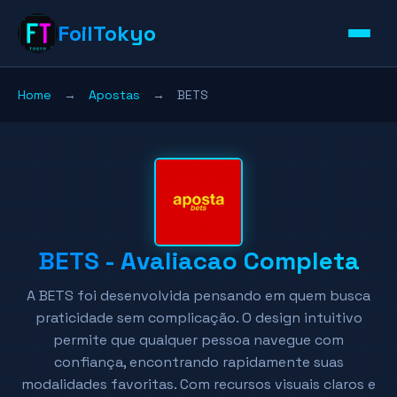
FoilTokyo
Home
→
Apostas
→
BETS
BETS - Avaliacao Completa
A BETS foi desenvolvida pensando em quem busca
praticidade sem complicação. O design intuitivo
permite que qualquer pessoa navegue com
confiança, encontrando rapidamente suas
modalidades favoritas. Com recursos visuais claros e