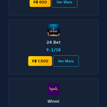
R$ 600
Ver Mais
24 Bet
9.1/10
R$ 1.500
Ver Mais
Winmi