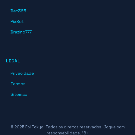
Bet365
PixBet
Brazino777
LEGAL
Privacidade
Termos
Sitemap
© 2025 FoilTokyo. Todos os direitos reservados. Jogue com
responsabilidade. 18+