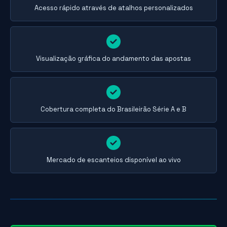
Acesso rápido através de atalhos personalizados
Visualização gráfica do andamento das apostas
Cobertura completa do Brasileirão Série A e B
Mercado de escanteios disponível ao vivo