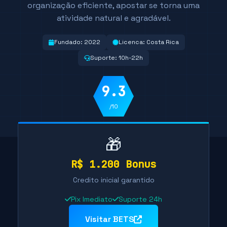
organização eficiente, apostar se torna uma
atividade natural e agradável.
Fundado: 2022
Licenca: Costa Rica
Suporte: 10h-22h
9.3
/10
🎁
R$ 1.200 Bonus
Credito inicial garantido
Pix Imediato
Suporte 24h
Visitar BETS