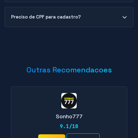
campanha ativa.
Acesse a área de perfil na sua conta e selecione a
opção de editar informações pessoais. Algumas
Preciso de CPF para cadastro?
alterações podem exigir nova verificação de
documentos.
Sim, o CPF é obrigatório no registro conforme
exigências legais. O documento garante a
segurança da sua conta e permite realizar
transações financeiras.
Outras Recomendacoes
Sonho777
9.1/10