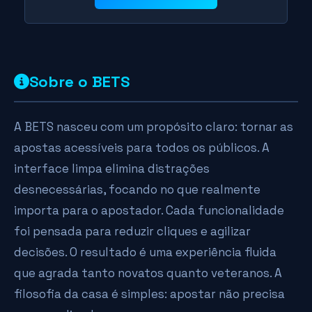
Sobre o BETS
A BETS nasceu com um propósito claro: tornar as
apostas acessíveis para todos os públicos. A
interface limpa elimina distrações
desnecessárias, focando no que realmente
importa para o apostador. Cada funcionalidade
foi pensada para reduzir cliques e agilizar
decisões. O resultado é uma experiência fluida
que agrada tanto novatos quanto veteranos. A
filosofia da casa é simples: apostar não precisa