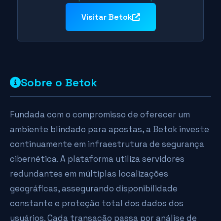
Visitar Betok
Sobre o Betok
Fundada com o compromisso de oferecer um
ambiente blindado para apostas, a Betok investe
continuamente em infraestrutura de segurança
cibernética. A plataforma utiliza servidores
redundantes em múltiplas localizações
geográficas, assegurando disponibilidade
constante e proteção total dos dados dos
usuários. Cada transação passa por análise de