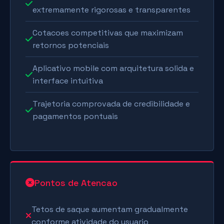
extremamente rigorosas e transparentes
Cotacoes competitivas que maximizam
retornos potenciais
Aplicativo mobile com arquitetura solida e
interface intuitiva
Trajetoria comprovada de credibilidade e
pagamentos pontuais
Pontos de Atencao
Tetos de saque aumentam gradualmente
conforme atividade do usuario