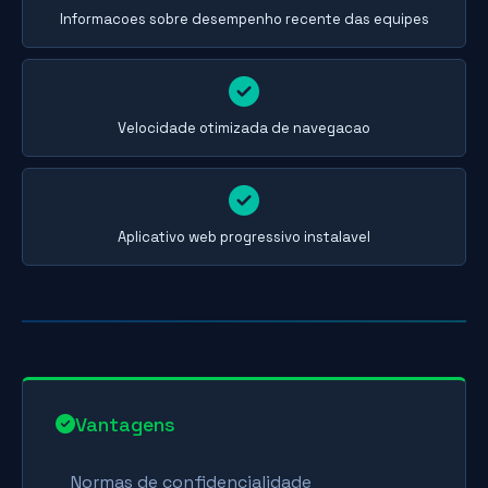
Informacoes sobre desempenho recente das equipes
Velocidade otimizada de navegacao
Aplicativo web progressivo instalavel
Vantagens
Normas de confidencialidade