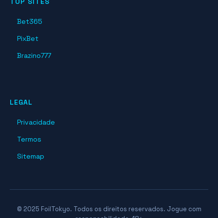
TOP SITES
Bet365
PixBet
Brazino777
LEGAL
Privacidade
Termos
Sitemap
© 2025 FoilTokyo. Todos os direitos reservados. Jogue com