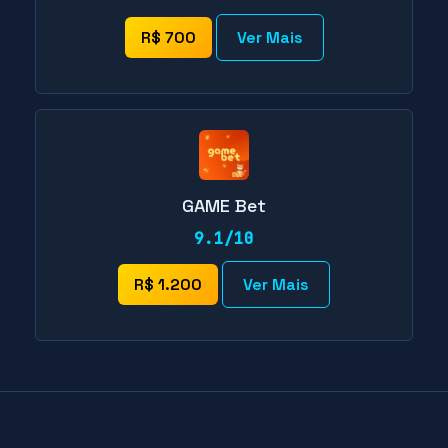
R$ 700
Ver Mais
GAME Bet
9.1/10
R$ 1.200
Ver Mais