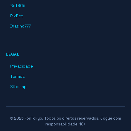
Bet365
PixBet
Brazino777
LEGAL
Privacidade
Termos
Sitemap
© 2025 FoilTokyo. Todos os direitos reservados. Jogue com
responsabilidade. 18+