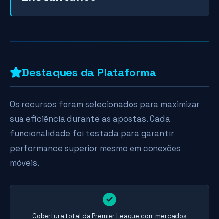
Destaques da Plataforma
Os recursos foram selecionados para maximizar
sua eficiência durante as apostas. Cada
funcionalidade foi testada para garantir
performance superior mesmo em conexões
móveis.
Cobertura total da Premier League com mercados