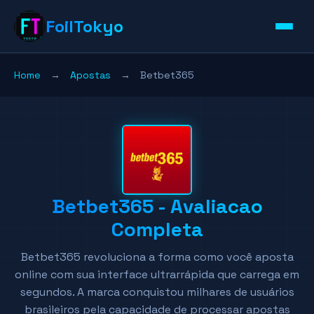
FoilTokyo
Home
→
Apostas
→
Betbet365
Betbet365 - Avaliacao
Completa
Betbet365 revoluciona a forma como você aposta
online com sua interface ultrarrápida que carrega em
segundos. A marca conquistou milhares de usuários
brasileiros pela capacidade de processar apostas