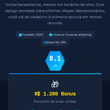
instantaneamente, mesmo em horários de pico. Com
design pensado para eliminar cliques desnecessários,
você vai do cadastro à primeira aposta em tempo
recorde.
Fundado: 2021
Licenca: Curacao eGaming
Suporte: 24h
8.1
/10
🎁
R$ 1.200 Bonus
Presente de boas-vindas