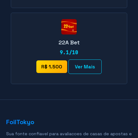
22A Bet
9.1/10
R$ 1.500
Ver Mais
FoilTokyo
Sua fonte confiavel para avaliacoes de casas de apostas e