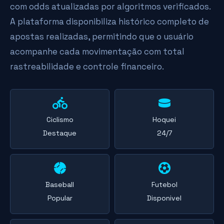
com odds atualizadas por algoritmos verificados.
A plataforma disponibiliza histórico completo de
apostas realizadas, permitindo que o usuário
acompanhe cada movimentação com total
rastreabilidade e controle financeiro.
Ciclismo
Hoquei
Destaque
24/7
Baseball
Futebol
Popular
Disponivel