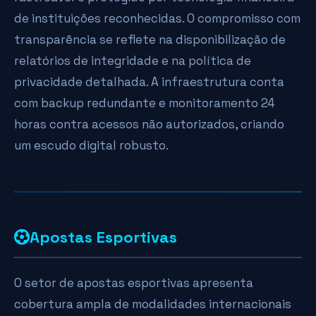
de instituições reconhecidas. O compromisso com
transparência se reflete na disponibilização de
relatórios de integridade e na política de
privacidade detalhada. A infraestrutura conta
com backup redundante e monitoramento 24
horas contra acessos não autorizados, criando
um escudo digital robusto.
Apostas Esportivas
O setor de apostas esportivas apresenta
cobertura ampla de modalidades internacionais