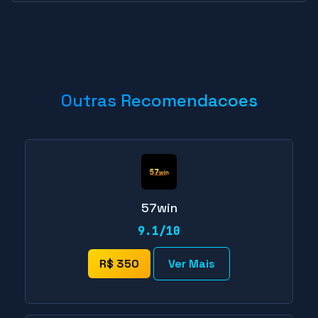
ativa imediatamente após aceitar os termos de
Para validação de identidade são solicitados
uso.
documento oficial com foto (RG ou CNH),
comprovante de residência recente e selfie
segurando o documento, garantindo
conformidade com regulamentações anti-
Outras Recomendacoes
lavagem de dinheiro.
57win
9.1/10
R$ 350
Ver Mais