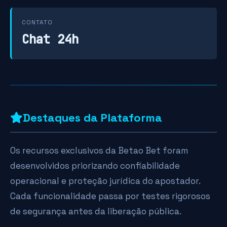
CONTATO
Chat 24h
Destaques da Plataforma
Os recursos exclusivos da Betao Bet foram
desenvolvidos priorizando confiabilidade
operacional e proteção jurídica do apostador.
Cada funcionalidade passa por testes rigorosos
de segurança antes da liberação pública.