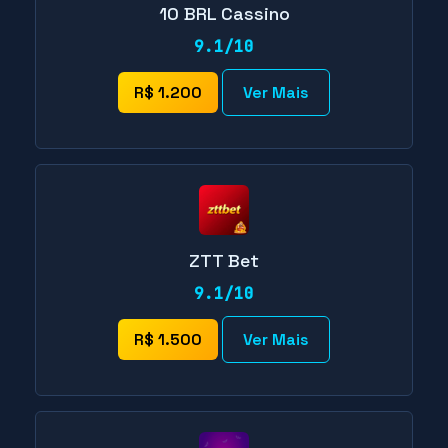
10 BRL Cassino
9.1/10
R$ 1.200
Ver Mais
ZTT Bet
9.1/10
R$ 1.500
Ver Mais