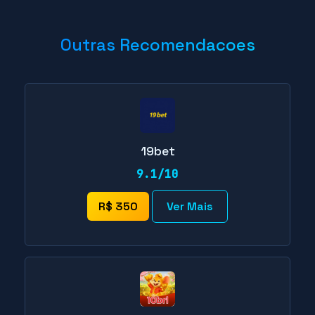
jogo.
Outras Recomendacoes
19bet
9.1/10
R$ 350
Ver Mais