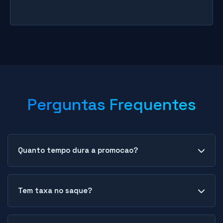
Perguntas Frequentes
Quanto tempo dura a promocao?
O período de validade consta nos termos de
cada oferta, geralmente variando entre 7 e 30
Tem taxa no saque?
dias após a ativação. Consulte os detalhes
específicos na página promocional.
A maioria dos métodos não cobra taxas, mas