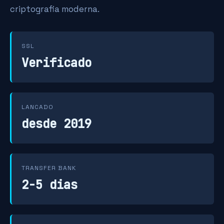
criptografia moderna.
SSL
Verificado
LANCADO
desde 2019
TRANSFER BANK
2-5 dias