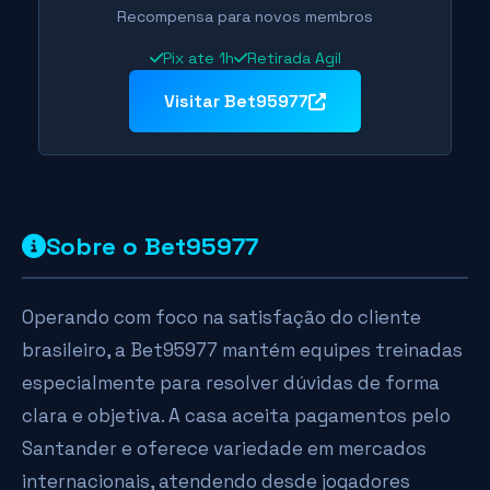
Recompensa para novos membros
Pix ate 1h
Retirada Agil
Visitar Bet95977
Sobre o Bet95977
Operando com foco na satisfação do cliente
brasileiro, a Bet95977 mantém equipes treinadas
especialmente para resolver dúvidas de forma
clara e objetiva. A casa aceita pagamentos pelo
Santander e oferece variedade em mercados
internacionais, atendendo desde jogadores