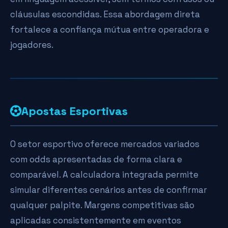
cláusulas escondidas. Essa abordagem direta
fortalece a confiança mútua entre operadora e
jogadores.
Apostas Esportivas
O setor esportivo oferece mercados variados
com odds apresentadas de forma clara e
comparável. A calculadora integrada permite
simular diferentes cenários antes de confirmar
qualquer palpite. Margens competitivas são
aplicadas consistentemente em eventos