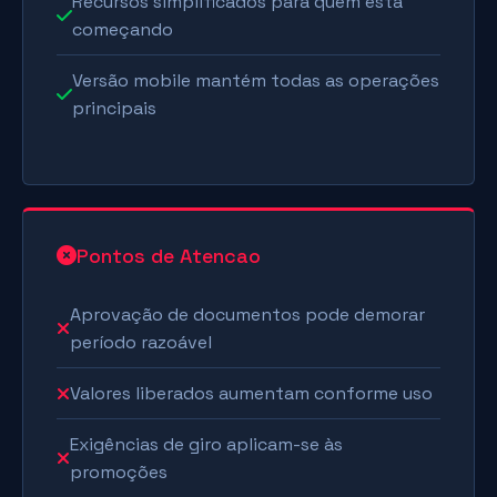
Recursos simplificados para quem está
começando
Versão mobile mantém todas as operações
principais
Pontos de Atencao
Aprovação de documentos pode demorar
período razoável
Valores liberados aumentam conforme uso
Exigências de giro aplicam-se às
promoções