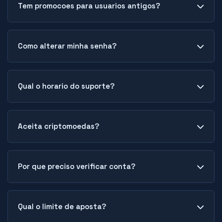
diferentes fornecedores. Acesse a seção de
Tem promocoes para usuarios antigos?
jogos para visualizar a biblioteca completa com
filtros por categoria.
Sim, o programa de relacionamento oferece
campanhas exclusivas para clientes ativos.
Como alterar minha senha?
Verifique regularmente a área promocional da
sua conta.
Entre nas configurações do perfil e selecione a
opção de segurança. O sistema enviará código
Qual o horario do suporte?
de verificação antes de permitir a mudança.
O atendimento funciona todos os dias com
disponibilidade estendida. Consulte os canais de
Aceita criptomoedas?
contato para verificar os horários específicos de
cada meio.
No momento, a plataforma trabalha com
métodos tradicionais de pagamento. Novas
Por que preciso verificar conta?
opções podem ser incorporadas conforme
demanda e viabilidade técnica.
A validação de identidade é exigência regulatória
obrigatória. Esse processo garante segurança
Qual o limite de aposta?
para todos os usuários e previne atividades