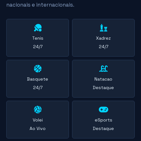
nacionais e internacionais.
Tenis
Xadrez
24/7
24/7
Basquete
Natacao
24/7
Destaque
Volei
eSports
Ao Vivo
Destaque