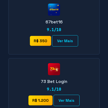
67bet16
9.1/10
R$ 350
Ver Mais
73 Bet Login
9.1/10
R$ 1.200
Ver Mais