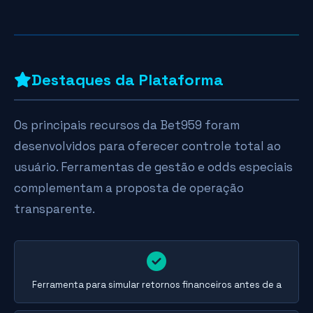
Destaques da Plataforma
Os principais recursos da Bet959 foram
desenvolvidos para oferecer controle total ao
usuário. Ferramentas de gestão e odds especiais
complementam a proposta de operação
transparente.
Ferramenta para simular retornos financeiros antes de a