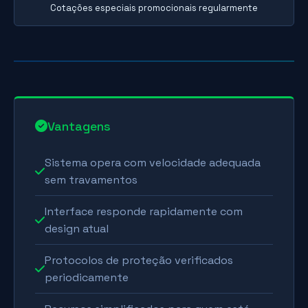
Cotações especiais promocionais regularmente
Vantagens
Sistema opera com velocidade adequada
sem travamentos
Interface responde rapidamente com
design atual
Protocolos de proteção verificados
periodicamente