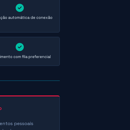
ação automática de conexão
mento com fila preferencial
o
entos pessoais