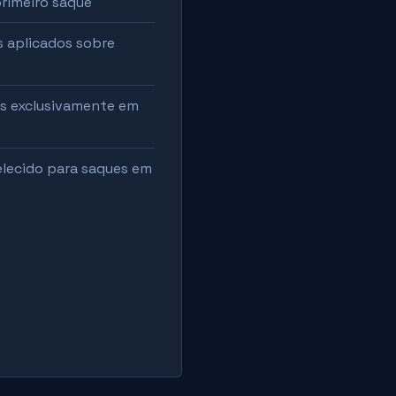
primeiro saque
s aplicados sobre
s exclusivamente em
lecido para saques em