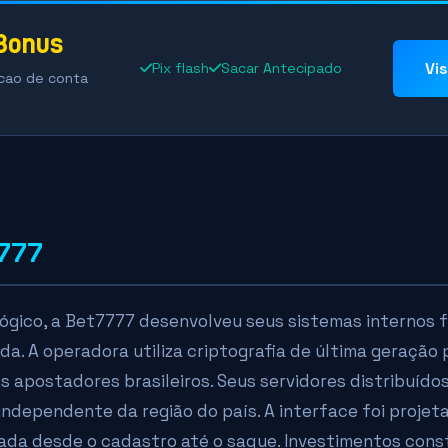
Bonus
Vi
Pix flash
Sacar Antecipado
cao de conta
777
gico, a Bet7777 desenvolveu seus sistemas internos
da. A operadora utiliza criptografia de última geração
os apostadores brasileiros. Seus servidores distribuíd
ndependente da região do país. A interface foi projet
rnada desde o cadastro até o saque. Investimentos con