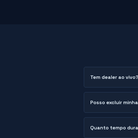
Tem dealer ao vivo
Sim, a Bet7777 ofer
roleta, blackjack e 
Posso excluir minh
A exclusão permanen
conforme políticas 
Quanto tempo dura