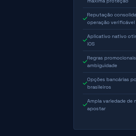
máxima proteção
Reputação consolid
operação verificável
Aplicativo nativo ot
iOS
Regras promocionais
ambiguidade
Opções bancárias po
brasileiros
Ampla variedade de 
apostar