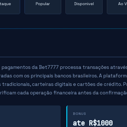
taque
Popular
Disponivel
Ao V
e pagamentos da Bet7777 processa transações atravé
radas com os principais bancos brasileiros. A plataform
tradicionais, carteiras digitais e cartões de crédito.
rificam cada operação financeira antes da confirmaçã
BONUS
ate R$1000