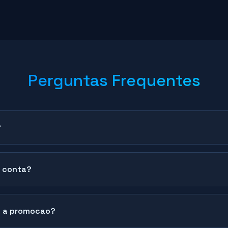
Perguntas Frequentes
?
ece mesas com crupiês reais transmitidas em alta definiç
bacará.
a conta?
te pode ser solicitada através do suporte ao cliente, que
de privacidade vigentes.
 a promocao?