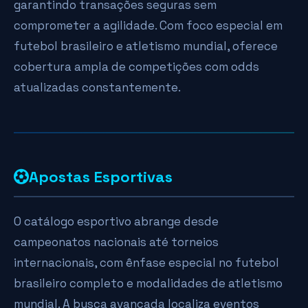
garantindo transações seguras sem
comprometer a agilidade. Com foco especial em
futebol brasileiro e atletismo mundial, oferece
cobertura ampla de competições com odds
atualizadas constantemente.
Apostas Esportivas
O catálogo esportivo abrange desde
campeonatos nacionais até torneios
internacionais, com ênfase especial no futebol
brasileiro completo e modalidades de atletismo
mundial. A busca avançada localiza eventos