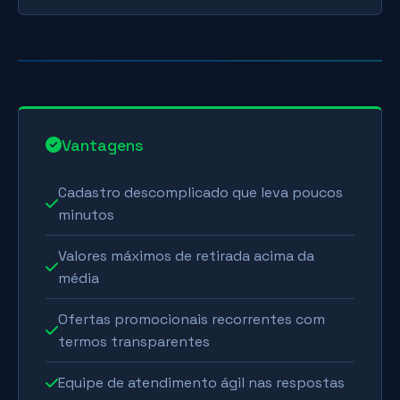
Vantagens
Cadastro descomplicado que leva poucos
minutos
Valores máximos de retirada acima da
média
Ofertas promocionais recorrentes com
termos transparentes
Equipe de atendimento ágil nas respostas