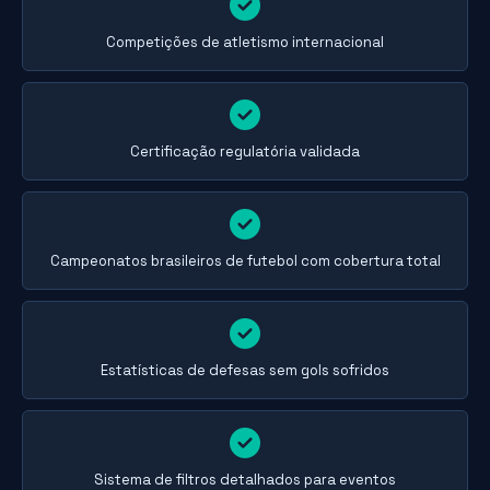
Competições de atletismo internacional
Certificação regulatória validada
Campeonatos brasileiros de futebol com cobertura total
Estatísticas de defesas sem gols sofridos
Sistema de filtros detalhados para eventos