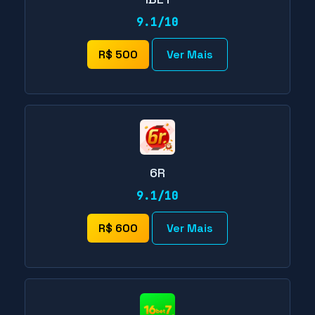
9.1/10
R$ 500
Ver Mais
6R
9.1/10
R$ 600
Ver Mais