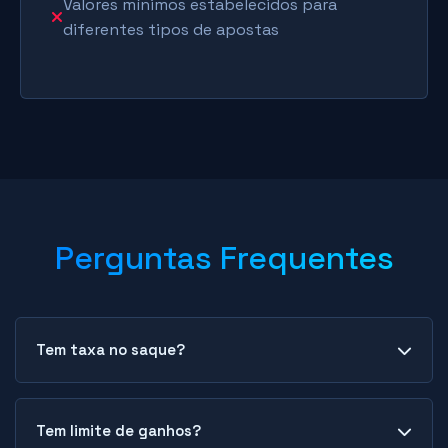
Valores mínimos estabelecidos para
diferentes tipos de apostas
Perguntas Frequentes
Tem taxa no saque?
A plataforma não cobra taxas para retiradas,
mas verifique possíveis cobranças do seu banco
Tem limite de ganhos?