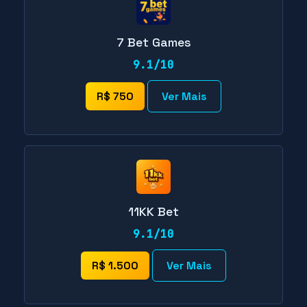
7 Bet Games
9.1/10
R$ 750
Ver Mais
11KK Bet
9.1/10
R$ 1.500
Ver Mais