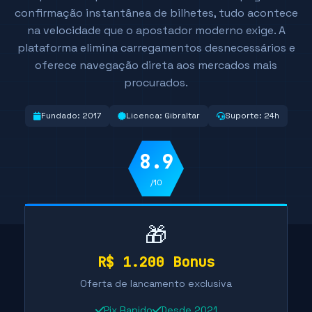
confirmação instantânea de bilhetes, tudo acontece
na velocidade que o apostador moderno exige. A
plataforma elimina carregamentos desnecessários e
oferece navegação direta aos mercados mais
procurados.
Fundado: 2017
Licenca: Gibraltar
Suporte: 24h
8.9
/10
🎁
R$ 1.200 Bonus
Oferta de lancamento exclusiva
Pix Rapido
Desde 2021