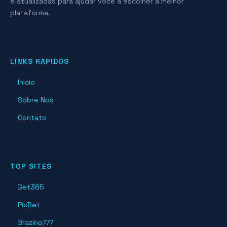
e atualizadas para ajudar voce a escolher a melhor
plataforma.
LINKS RAPIDOS
Inicio
Sobre Nos
Contato
TOP SITES
Bet365
PixBet
Brazino777