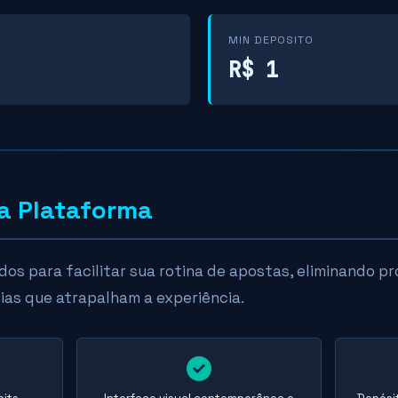
MIN DEPOSITO
R$ 1
a Plataforma
os para facilitar sua rotina de apostas, eliminando p
ias que atrapalham a experiência.