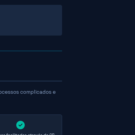
rocessos complicados e