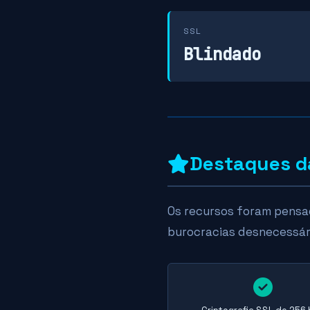
SSL
Blindado
Destaques d
Os recursos foram pensad
burocracias desnecessár