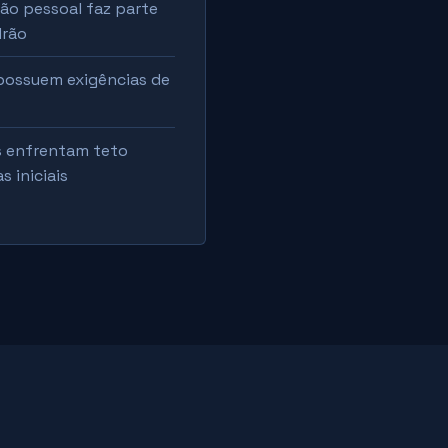
ão pessoal faz parte
drão
possuem exigências de
s enfrentam teto
s iniciais