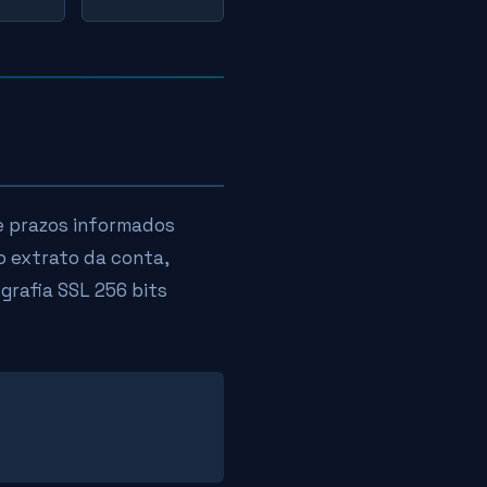
e prazos informados
o extrato da conta,
grafia SSL 256 bits