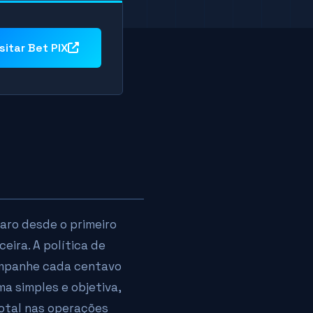
sitar Bet PIX
aro desde o primeiro
eira. A política de
ompanhe cada centavo
a simples e objetiva,
total nas operações