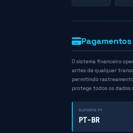
Pagamentos
O sistema financeiro op
antes de qualquer transa
permitindo rastreamento 
protege todos os dados 
SUPORTE PT
PT-BR