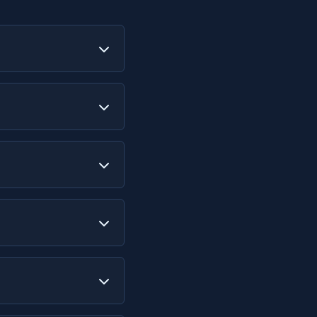
ações detalhadas
lteração
os e clique no botão
erências bancárias
smitindo em tempo