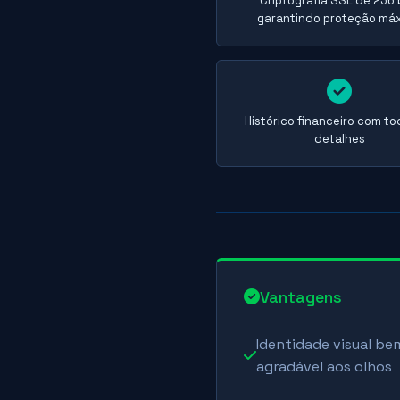
Criptografia SSL de 256 
garantindo proteção má
Histórico financeiro com to
detalhes
Vantagens
Identidade visual be
agradável aos olhos