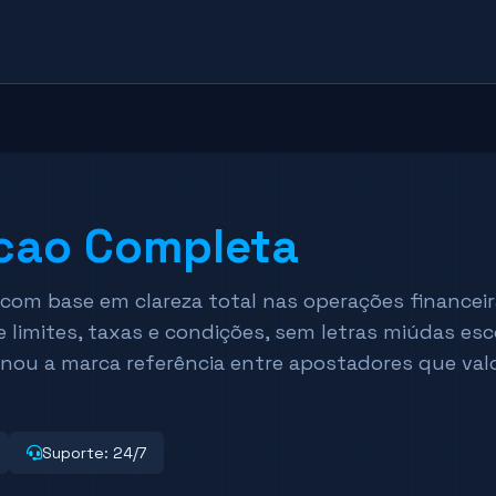
acao Completa
 com base em clareza total nas operações financeir
e limites, taxas e condições, sem letras miúdas e
ou a marca referência entre apostadores que valo
Suporte: 24/7