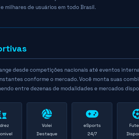
e milhares de usuários em todo Brasil.
rtivas
range desde competições nacionais até eventos intern
nstantes conforme o mercado. Você monta suas combi
olhendo entre dezenas de modalidades e mercados dispo
drez
Volei
eSports
Fute
onivel
Destaque
24/7
Dispo