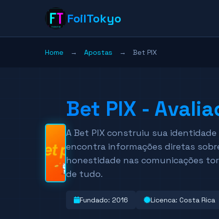
FoilTokyo
Home
→
Apostas
→
Bet PIX
Bet PIX - Avali
A Bet PIX construiu sua identidade
encontra informações diretas sobr
honestidade nas comunicações torn
de tudo.
Fundado: 2016
Licenca: Costa Rica