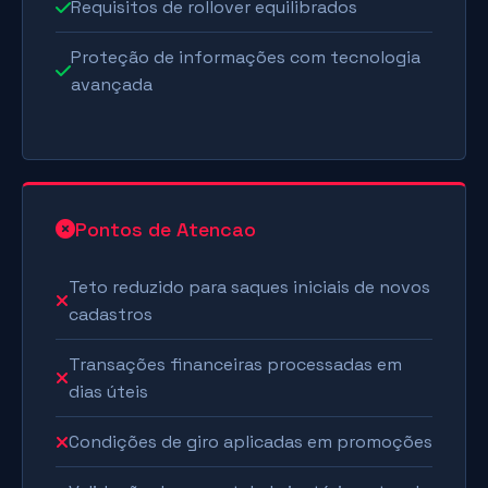
Requisitos de rollover equilibrados
Proteção de informações com tecnologia
avançada
Pontos de Atencao
Teto reduzido para saques iniciais de novos
cadastros
Transações financeiras processadas em
dias úteis
Condições de giro aplicadas em promoções