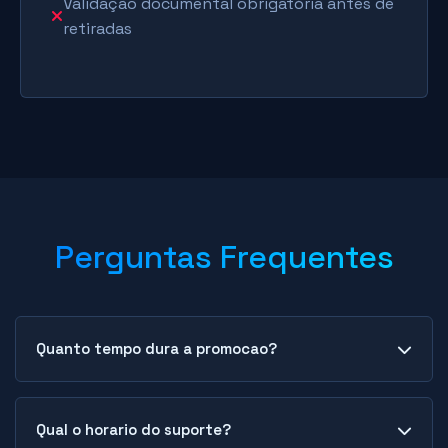
Validação documental obrigatória antes de
retiradas
Perguntas Frequentes
Quanto tempo dura a promocao?
As ofertas possuem validades específicas
informadas nos termos de cada campanha.
Qual o horario do suporte?