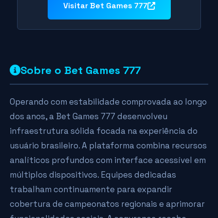
Visitar Bet Games 777
Sobre o Bet Games 777
Operando com estabilidade comprovada ao longo
dos anos, a Bet Games 777 desenvolveu
infraestrutura sólida focada na experiência do
usuário brasileiro. A plataforma combina recursos
analíticos profundos com interface acessível em
múltiplos dispositivos. Equipes dedicadas
trabalham continuamente para expandir
cobertura de campeonatos regionais e aprimorar