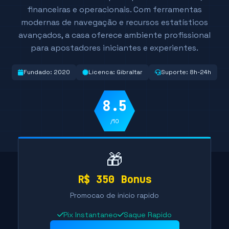
financeiras e operacionais. Com ferramentas
modernas de navegação e recursos estatísticos
avançados, a casa oferece ambiente profissional
para apostadores iniciantes e experientes.
Fundado: 2020
Licenca: Gibraltar
Suporte: 8h-24h
8.5
/10
🎁
R$ 350 Bonus
Promocao de inicio rapido
Pix Instantaneo
Saque Rapido