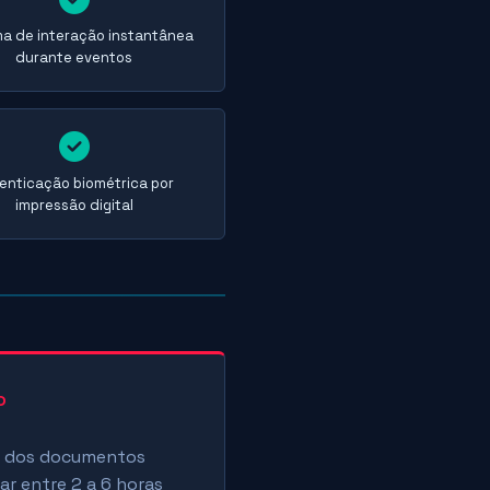
a de interação instantânea
durante eventos
enticação biométrica por
impressão digital
o
se dos documentos
r entre 2 a 6 horas