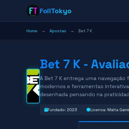
FoilTokyo
Home
→
Apostas
→
Bet 7 K
Bet 7 K - Aval
A Bet 7 K entrega uma navegação fl
modernos e ferramentas interativa
desenhada pensando na praticidade 
Fundado: 2023
Licenca: Malta Gami