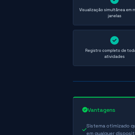
Visualização simultânea em m
janelas
Registro completo de tod
atividades
Vantagens
Sistema otimizado q
em qualquer disposit