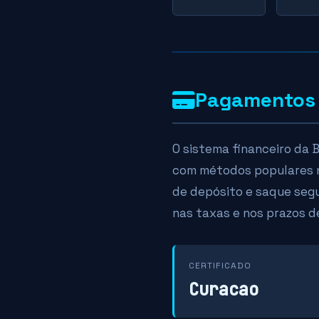
Pagamentos
O sistema financeiro da 
com métodos populares no
de depósito e saque segu
nas taxas e nos prazos 
CERTIFICADO
Curacao