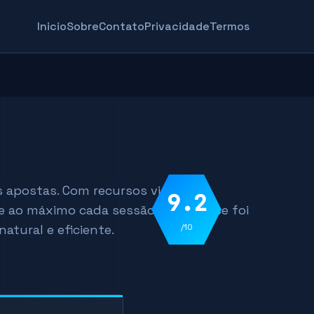
Inicio
Sobre
Contato
Privacidade
Termos
s apostas. Com recursos visuais
9.2
 ao máximo cada sessão. A interface foi
atural e eficiente.
/10