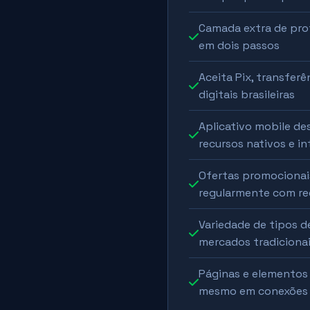
Camada extra de pro
em dois passos
Aceita Pix, transferê
digitais brasileiras
Aplicativo mobile d
recursos nativos e i
Ofertas promocionai
regularmente com re
Variedade de tipos d
mercados tradiciona
Páginas e elementos
mesmo em conexões