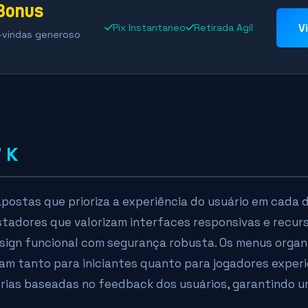
Bonus
V
Pix Instantaneo
Retirada Agil
-vindas generoso
 K
apostas que prioriza a experiência do usuário em cada 
stadores que valorizam interfaces responsivas e recu
sign funcional com segurança robusta. Os menus organi
tam tanto para iniciantes quanto para jogadores experi
ias baseadas no feedback dos usuários, garantindo 