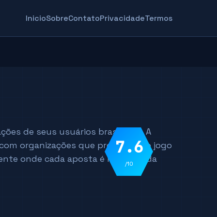
Inicio
Sobre
Contato
Privacidade
Termos
ões de seus usuários brasileiros. A
7.6
va com organizações que promovem o jogo
iente onde cada aposta é monitorada
/10