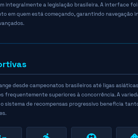
m integralmente a legislação brasileira. A interface f
to em quem está começando, garantindo navegação in
vançados.
rtivas
ange desde campeonatos brasileiros até ligas asiática
s frequentemente superiores à concorrência. A varied
o o sistema de recompensas progressivo beneficia tan
es.