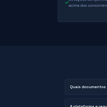
acima dos concorren
Quais documentos 
É necessário enviar
O processo é feito 
A plataforma e re