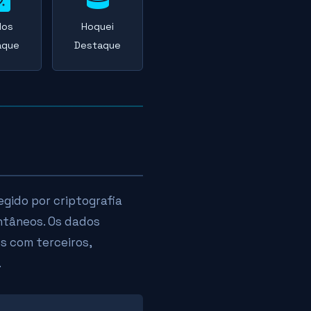
dos
Hoquei
aque
Destaque
ido por criptografia
antâneos. Os dados
s com terceiros,
.