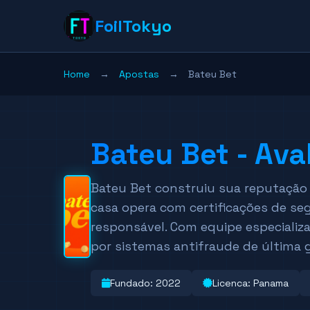
FoilTokyo
Home
→
Apostas
→
Bateu Bet
Bateu Bet - Av
Bateu Bet construiu sua reputação p
casa opera com certificações de s
responsável. Com equipe especiali
por sistemas antifraude de última 
Fundado: 2022
Licenca: Panama