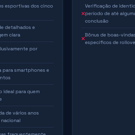
s esportivas dos cinco
Verificação de ident
período de até algum
conclusão
de detalhados e
gem clara
Bônus de boas-vindas 
específicos de rollov
lusivamente por
a para smartphones e
entos
o ideal para quem
e
da de vários anos
 nacional
vas frequentemente