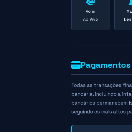
Volei
Xa
Ao Vivo
Des
Pagamentos
Todas as transações fin
bancária, incluindo a in
bancários permanecem is
seguindo os mais altos pa