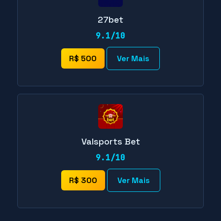
27bet
9.1/10
R$ 500
Ver Mais
Valsports Bet
9.1/10
R$ 300
Ver Mais