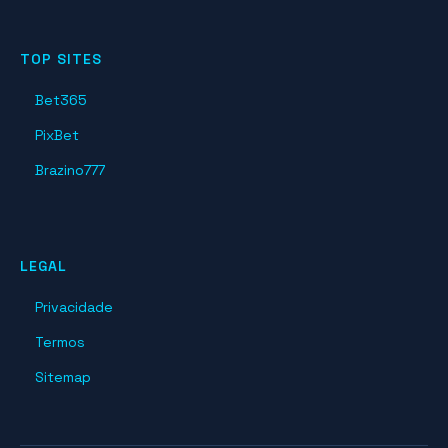
TOP SITES
Bet365
PixBet
Brazino777
LEGAL
Privacidade
Termos
Sitemap