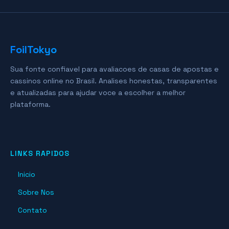
FoilTokyo
Sua fonte confiavel para avaliacoes de casas de apostas e
cassinos online no Brasil. Analises honestas, transparentes
e atualizadas para ajudar voce a escolher a melhor
plataforma.
LINKS RAPIDOS
Inicio
Sobre Nos
Contato