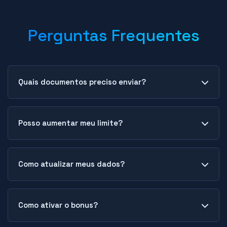
Perguntas Frequentes
Quais documentos preciso enviar?
RG ou CNH com foto nítida, comprovante de
residência recente e selfie segurando o
Posso aumentar meu limite?
documento são suficientes para validação
completa. O processo analisa tudo em até 12
Limites de depósito e aposta sobem
horas após envio.
automaticamente conforme histórico de uso
Como atualizar meus dados?
responsável, mas você pode solicitar revisão
antecipada pelo chat mediante comprovação de
Acesse a seção 'Meu Perfil' no menu superior,
renda atualizada.
edite as informações necessárias e confirme por
Como ativar o bonus?
SMS. Mudanças em dados bancários exigem nova