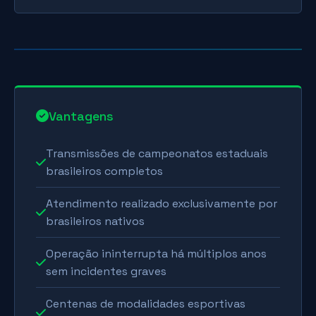
Vantagens
Transmissões de campeonatos estaduais
brasileiros completos
Atendimento realizado exclusivamente por
brasileiros nativos
Operação ininterrupta há múltiplos anos
sem incidentes graves
Centenas de modalidades esportivas