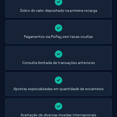
Dobro do valor depositado na primeira recarga
Pagamentos via PicPay sem taxas ocultas
Consulta ilimitada de transações anteriores
Apostas especializadas em quantidade de escanteios
Aceitação de diversas moedas internacionais