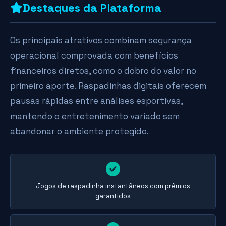
Destaques da Plataforma
Os principais atrativos combinam segurança
operacional comprovada com benefícios
financeiros diretos, como o dobro do valor no
primeiro aporte. Raspadinhas digitais oferecem
pausas rápidas entre análises esportivas,
mantendo o entretenimento variado sem
abandonar o ambiente protegido.
Jogos de raspadinha instantâneos com prêmios
garantidos