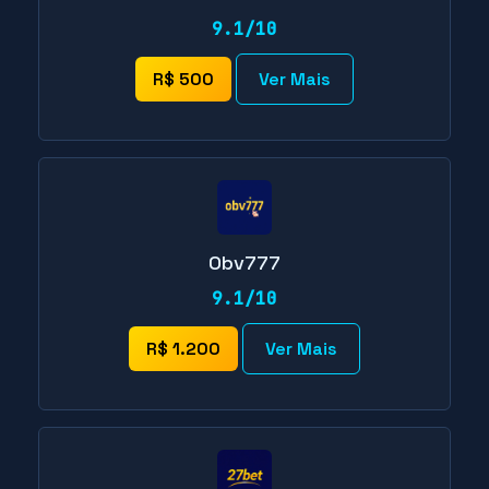
9.1/10
R$ 500
Ver Mais
Obv777
9.1/10
R$ 1.200
Ver Mais