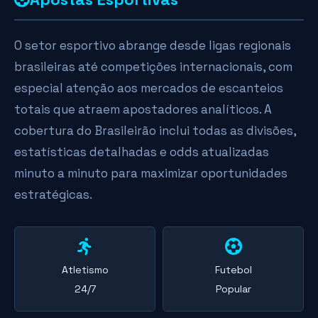
O setor esportivo abrange desde ligas regionais
brasileiras até competições internacionais, com
especial atenção aos mercados de escanteios
totais que atraem apostadores analíticos. A
cobertura do Brasileirão inclui todas as divisões,
estatísticas detalhadas e odds atualizadas
minuto a minuto para maximizar oportunidades
estratégicas.
Atletismo
Futebol
24/7
Popular