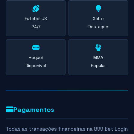
Futebol US
Golfe
24/7
Destaque
Hoquei
MMA
Disponivel
Popular
Pagamentos
Todas as transações financeiras na 899 Bet Login