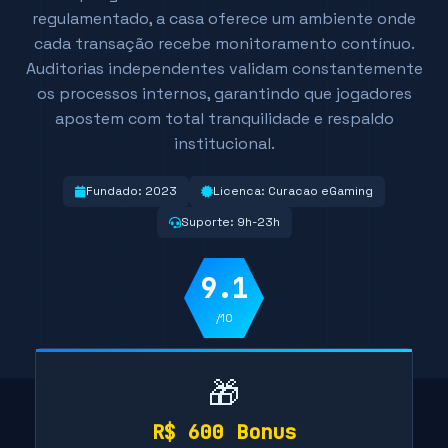
regulamentado, a casa oferece um ambiente onde
cada transação recebe monitoramento contínuo.
Auditorias independentes validam constantemente
os processos internos, garantindo que jogadores
apostem com total tranquilidade e respaldo
institucional.
Fundado: 2023
Licenca: Curacao eGaming
Suporte: 9h-23h
9.1
/10
🎁
R$ 600 Bonus