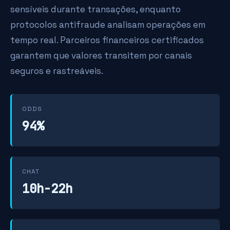
sensíveis durante transações, enquanto
protocolos antifraude analisam operações em
tempo real. Parceiros financeiros certificados
garantem que valores transitem por canais
seguros e rastreáveis.
ODDS
94%
CHAT
10h-22h