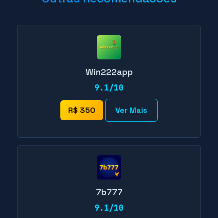
Win222app
9.1/10
R$ 350
Ver Mais
7b777
9.1/10