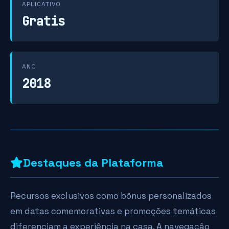
APLICATIVO
Gratis
ANO
2018
Destaques da Plataforma
Recursos exclusivos como bônus personalizados
em datas comemorativas e promoções temáticas
diferenciam a experiência na casa. A navegação