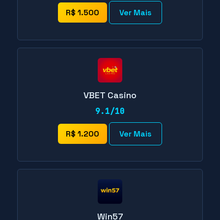
R$ 1.500
Ver Mais
VBET Casino
9.1/10
R$ 1.200
Ver Mais
Win57