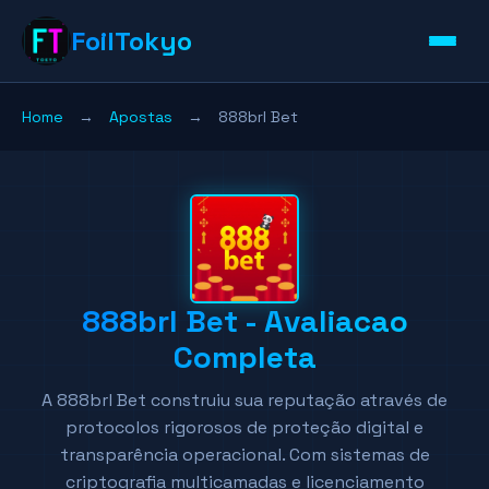
FoilTokyo
Home
→
Apostas
→
888brl Bet
888brl Bet - Avaliacao
Completa
A 888brl Bet construiu sua reputação através de
protocolos rigorosos de proteção digital e
transparência operacional. Com sistemas de
criptografia multicamadas e licenciamento